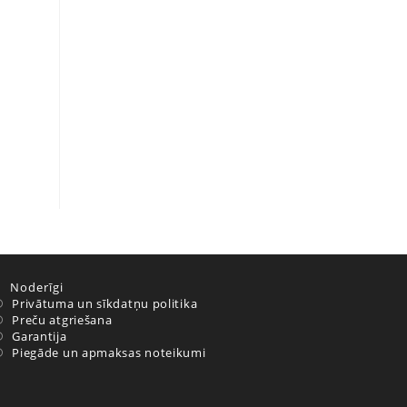
Noderīgi
Privātuma un sīkdatņu politika
Preču atgriešana
Garantija
Piegāde un apmaksas noteikumi