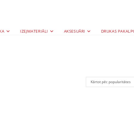
KA
IZEJMATERIĀLI
AKSESUĀRI
DRUKAS PAKALP
Kārtot pēc popularitātes