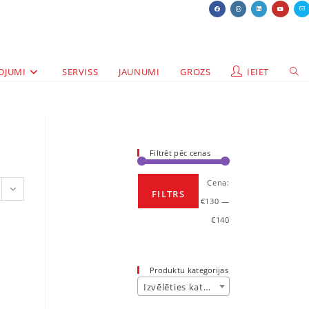
OJUMI
SERVISS
JAUNUMI
GROZS
IEIET
Filtrēt pēc cenas
Cena:
FILTRS
€130
—
€140
Produktu kategorijas
Izvēlēties kategoriju