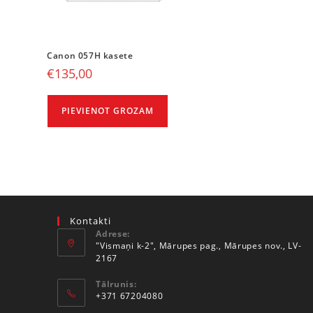
Canon 057H kasete
€
135,00
PIEVIENOT GROZAM
Kontakti
Adrese:
"Vismaņi k-2", Mārupes pag., Mārupes nov., LV-
2167
Tālrunis:
+371 67204080