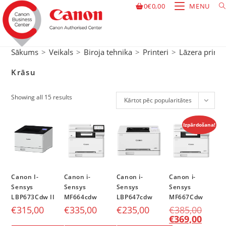
0
€
0,00
MENU
Sākums
>
Veikals
>
Biroja tehnika
>
Printeri
>
Lāzera printe
Krāsu
Showing all 15 results
Kārtot pēc popularitātes
Izpārdošana!
Canon I-
Canon i-
Canon i-
Canon i-
Sensys
Sensys
Sensys
Sensys
LBP673Cdw II
MF664cdw
LBP647cdw
MF667Cdw
€
315,00
€
335,00
€
235,00
€
385,00
€
369,00