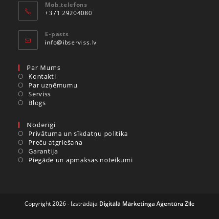
Mob.telefons
+371 29204080
E-pasts
info@ibserviss.lv
Par Mums
Kontakti
Par uzņēmumu
Serviss
Blogs
Noderīgi
Privātuma un sīkdatņu politika
Preču atgriešana
Garantija
Piegāde un apmaksas noteikumi
Copyright 2026 - Izstrādāja
Digitālā Mārketinga Aģentūra Zīle