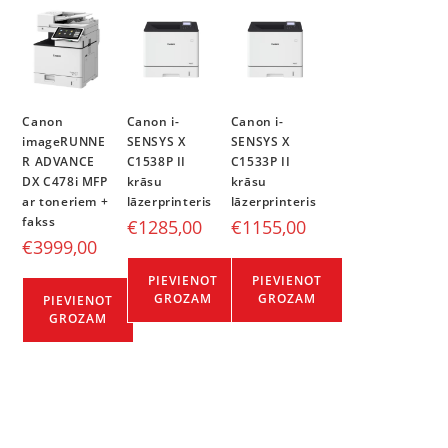
Canon
Canon i-
Canon i-
imageRUNNE
SENSYS X
SENSYS X
R ADVANCE
C1538P II
C1533P II
DX C478i MFP
krāsu
krāsu
ar toneriem +
lāzerprinteris
lāzerprinteris
fakss
€
1285,00
€
1155,00
€
3999,00
PIEVIENOT
PIEVIENOT
GROZAM
GROZAM
PIEVIENOT
GROZAM