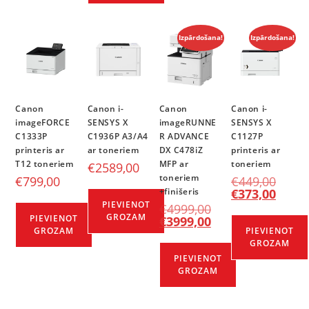
Izpārdošana!
Izpārdošana!
Canon
Canon i-
Canon
Canon i-
imageFORCE
SENSYS X
imageRUNNE
SENSYS X
C1333P
C1936P A3/A4
R ADVANCE
C1127P
printeris ar
ar toneriem
DX C478iZ
printeris ar
T12 toneriem
MFP ar
toneriem
€
2589,00
toneriem
€
799,00
€
449,00
+finišeris
€
373,00
PIEVIENOT
€
4999,00
GROZAM
PIEVIENOT
€
3999,00
GROZAM
PIEVIENOT
GROZAM
PIEVIENOT
GROZAM