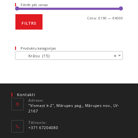
Filtrēt pēc cenas
Cena:
€190
—
€4000
FILTRS
Produktu kategorijas
Krāsu (15)
×
Kontakti
Adrese:
"Vismaņi k-2", Mārupes pag., Mārupes nov., LV-
2167
Tālrunis:
+371 67204080