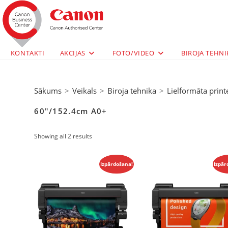
KONTAKTI
AKCIJAS
FOTO/VIDEO
BIROJA TEHNI
Sākums
>
Veikals
>
Biroja tehnika
>
Lielformāta print
60"/152.4cm A0+
Showing all 2 results
Izpārdošana!
Izpār