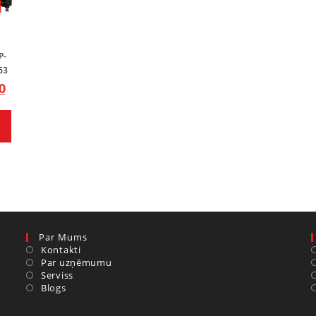
P-
63
0
Par Mums
Kontakti
Par uzņēmumu
Serviss
Blogs