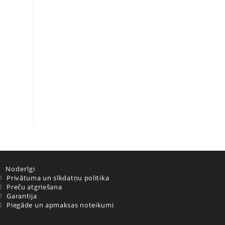
Noderīgi
Privātuma un sīkdatņu politika
Preču atgriešana
Garantija
Piegāde un apmaksas noteikumi