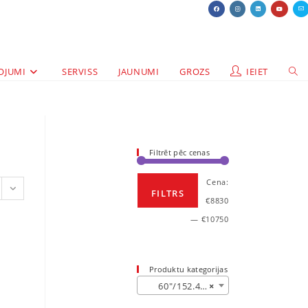
OJUMI
SERVISS
JAUNUMI
GROZS
IEIET
Filtrēt pēc cenas
Cena:
FILTRS
€8830
—
€10750
Produktu kategorijas
60″/152.4cm A0+ (2)
×