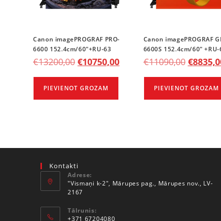
Canon imagePROGRAF PRO-
Canon imagePROGRAF G
6600 152.4cm/60″+RU-63
6600S 152.4cm/60″ +RU-
€
13200,00
€
10750,00
€
11090,00
€
8835,0
PIEVIENOT GROZAM
PIEVIENOT GROZAM
Kontakti
Adrese:
"Vismaņi k-2", Mārupes pag., Mārupes nov., LV-
2167
Tālrunis:
+371 67204080