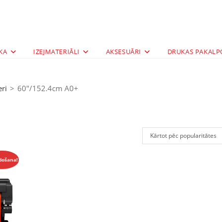
KA
IZEJMATERIĀLI
AKSESUĀRI
DRUKAS PAKALP
eri
>
60"/152.4cm A0+
Kārtot pēc popularitātes
došana!