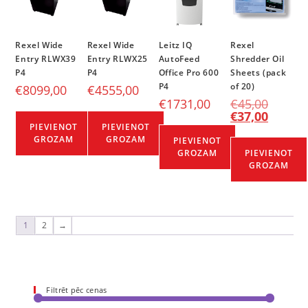
Rexel Wide
Rexel Wide
Leitz IQ
Rexel
Entry RLWX39
Entry RLWX25
AutoFeed
Shredder Oil
P4
P4
Office Pro 600
Sheets (pack
P4
of 20)
€
8099,00
€
4555,00
€
1731,00
€
45,00
€
37,00
PIEVIENOT
PIEVIENOT
GROZAM
GROZAM
PIEVIENOT
GROZAM
PIEVIENOT
GROZAM
1
2
→
Filtrēt pēc cenas