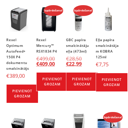
Izpārdošana!
Izpārdošana!
Rexel
Rexel
GBC papīra
Eļļa papīra
Optimum
Mercury™
smalcinātāju
smalcinātāja
AutoFeed+
RSX1834 P4
eļļa (473ml)
m KOBRA
150X P4
125ml
€
499,00
€
28,50
dokumentu
€
409,00
€
22,99
€
7,75
smalcinātājs
€
389,00
PIEVIENOT
PIEVIENOT
PIEVIENOT
GROZAM
GROZAM
GROZAM
PIEVIENOT
GROZAM
Izpārdošana!