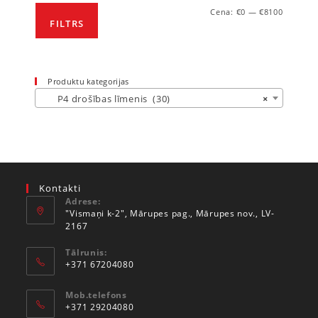
Cena:
€0
—
€8100
FILTRS
Produktu kategorijas
P4 drošības līmenis (30)
×
Kontakti
Adrese:
"Vismaņi k-2", Mārupes pag., Mārupes nov., LV-
2167
Tālrunis:
+371 67204080
Mob.telefons
+371 29204080