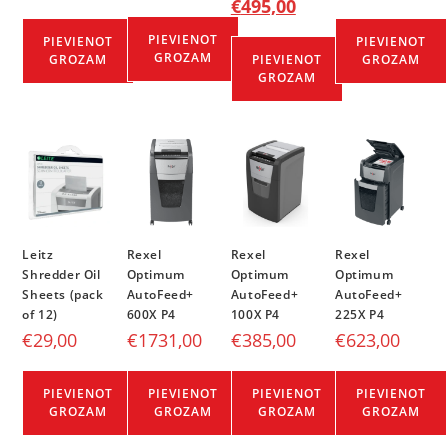
€
495,00
PIEVIENOT
PIEVIENOT
PIEVIENOT
GROZAM
GROZAM
PIEVIENOT
GROZAM
GROZAM
Leitz
Rexel
Rexel
Rexel
Shredder Oil
Optimum
Optimum
Optimum
Sheets (pack
AutoFeed+
AutoFeed+
AutoFeed+
of 12)
600X P4
100X P4
225X P4
€
29,00
€
1731,00
€
385,00
€
623,00
PIEVIENOT
PIEVIENOT
PIEVIENOT
PIEVIENOT
GROZAM
GROZAM
GROZAM
GROZAM