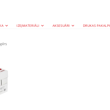
KA
IZEJMATERIĀLI
AKSESUĀRI
DRUKAS PAKALP
pīrs