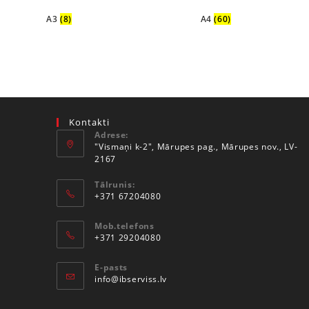
A3
(8)
A4
(60)
Kontakti
Adrese:
"Vismaņi k-2", Mārupes pag., Mārupes nov., LV-
2167
Tālrunis:
+371 67204080
Mob.telefons
+371 29204080
E-pasts
info@ibserviss.lv