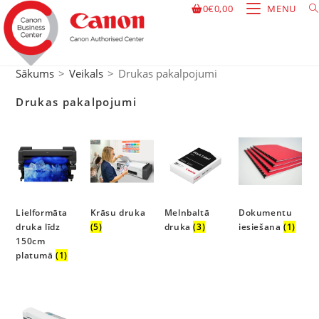
0
€
0,00
MENU
Sākums
>
Veikals
>
Drukas pakalpojumi
Drukas pakalpojumi
Lielformāta
Krāsu druka
Melnbaltā
Dokumentu
druka līdz
(5)
druka
(3)
iesiešana
(1)
150cm
platumā
(1)