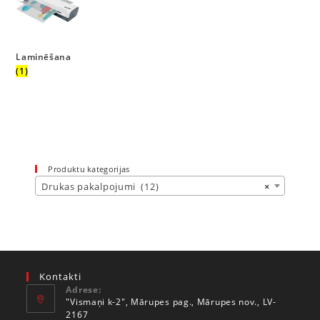
Laminēšana
(1)
Produktu kategorijas
Drukas pakalpojumi (12)
×
Kontakti
Adrese:
"Vismaņi k-2", Mārupes pag., Mārupes nov., LV-
2167