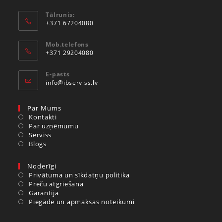
Tālrunis:
+371 67204080
Mob.telefons
+371 29204080
E-pasts
info@ibserviss.lv
Par Mums
Kontakti
Par uzņēmumu
Serviss
Blogs
Noderīgi
Privātuma un sīkdatņu politika
Preču atgriešana
Garantija
Piegāde un apmaksas noteikumi