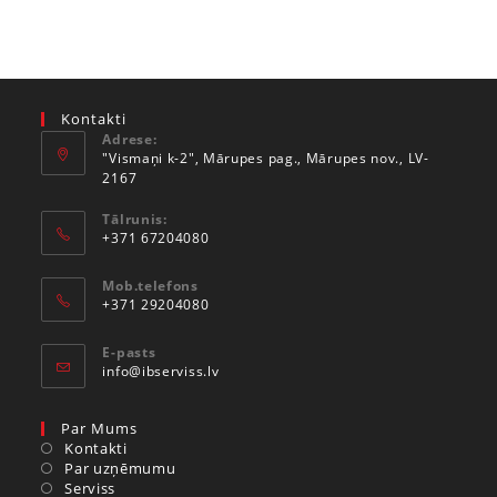
Kontakti
Adrese:
"Vismaņi k-2", Mārupes pag., Mārupes nov., LV-
2167
Tālrunis:
+371 67204080
Mob.telefons
+371 29204080
E-pasts
info@ibserviss.lv
Par Mums
Kontakti
Par uzņēmumu
Serviss