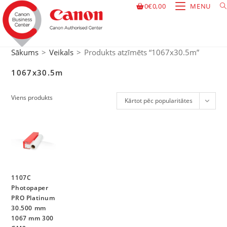
0
€
0,00
MENU
Sākums
>
Veikals
>
Produkts atzīmēts “1067x30.5m”
1067x30.5m
Viens produkts
Kārtot pēc popularitātes
1107C
Photopaper
PRO Platinum
30.500 mm
1067 mm 300