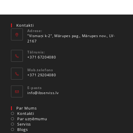
Kontakti
Adrese:
"Vismaņi k-2", Mārupes pag., Mārupes nov., LV-
2167
Tālrunis:
+371 67204080
Mob.telefons
+371 29204080
E-pasts
info@ibserviss.lv
Par Mums
Kontakti
Par uzņēmumu
Serviss
Blogs