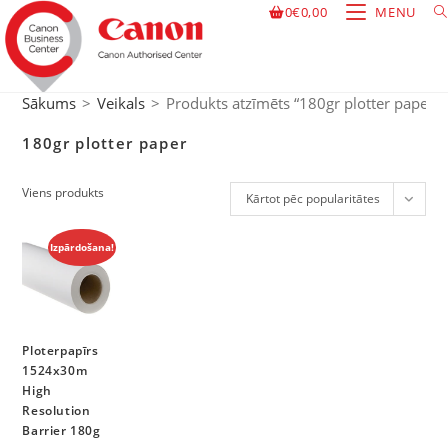
0
€
0,00
MENU
Sākums
>
Veikals
>
Produkts atzīmēts “180gr plotter paper”
180gr plotter paper
Viens produkts
Kārtot pēc popularitātes
Izpārdošana!
Ploterpapīrs
1524x30m
High
Resolution
Barrier 180g