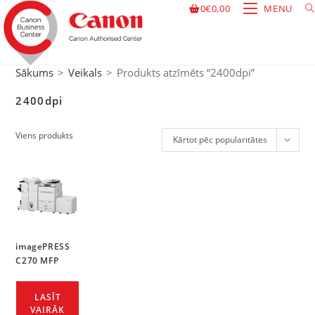
0
€
0,00
MENU
Sākums
>
Veikals
>
Produkts atzīmēts “2400dpi”
2400dpi
Viens produkts
Kārtot pēc popularitātes
imagePRESS
C270 MFP
LASĪT
VAIRĀK