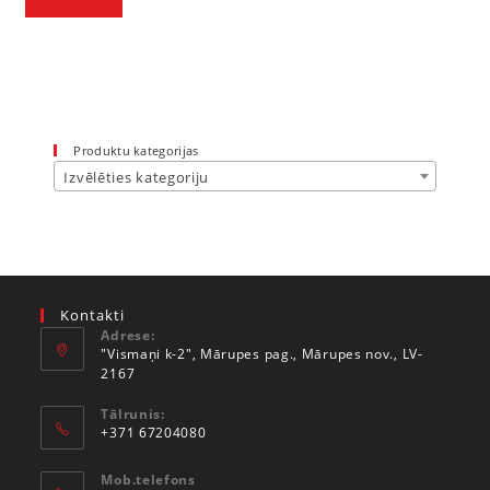
Produktu kategorijas
Izvēlēties kategoriju
Kontakti
Adrese:
"Vismaņi k-2", Mārupes pag., Mārupes nov., LV-
2167
Tālrunis:
+371 67204080
Mob.telefons