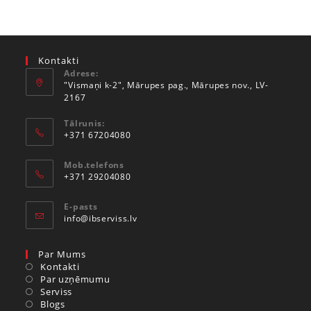
Kontakti
Adrese:
"Vismaņi k-2", Mārupes pag., Mārupes nov., LV-
2167
Tālrunis:
+371 67204080
Mob.telefons
+371 29204080
E-pasts
info@ibserviss.lv
Par Mums
Kontakti
Par uzņēmumu
Serviss
Blogs