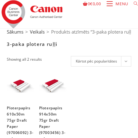
0
€
0,00
MENU
Sākums
>
Veikals
>
Produkts atzīmēts “3-paka plotera ruļļi”
3-paka plotera ruļļi
Showing all 2 results
Kārtot pēc popularitātes
Ploterpapīrs
Ploterpapīrs
610x50m
914x50m
75gr Draft
75gr Draft
Paper
Paper
(97006092) 3-
(97003456) 3-