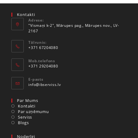
Kontakti
Adrese:
"Vismaņi k-2", Mārupes pag., Mārupes nov., LV-
2167
Tālrunis:
+371 67204080
Mob.telefons
+371 29204080
E-pasts
info@ibserviss.lv
Par Mums
Kontakti
Par uzņēmumu
Serviss
Blogs
Noderīgi