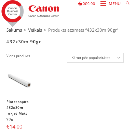
0
€
0,00
MENU
Sākums
>
Veikals
>
Produkts atzīmēts “432x30m 90gr”
432x30m 90gr
Viens produkts
Kārtot pēc popularitātes
Ploterpapīrs
432x30m
Inkjet Matt
90g
€
14,00