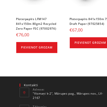
Ploterpapīrs LFM147
Ploterpapīrs 841x150m 7
841x150m 80gm2 Recycled
Draft Paper (97025854)
Zero Paper FSC (97002976)
€
67,00
€
76,00
PIEVIENOT GROZAM
PIEVIENOT GROZAM
Kontakti
Adrese:
"Vismaņi k-2", Mārupes pag., Mārupes nov., LV-
2167
Tālrunis: