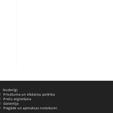
Noderīgi
Privātuma un sīkdatņu politika
Preču atgriešana
Garantija
Piegāde un apmaksas noteikumi