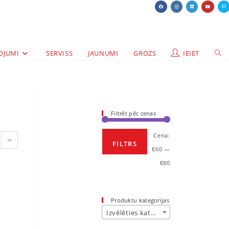
OJUMI
SERVISS
JAUNUMI
GROZS
IEIET
Filtrēt pēc cenas
Cena:
FILTRS
€60
—
€80
Produktu kategorijas
Izvēlēties kategoriju