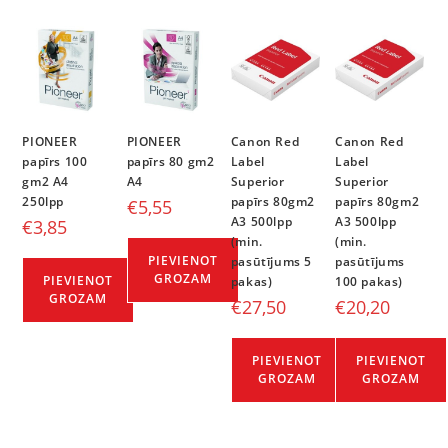
PIONEER
PIONEER
Canon Red
Canon Red
papīrs 100
papīrs 80 gm2
Label
Label
gm2 A4
A4
Superior
Superior
250lpp
papīrs 80gm2
papīrs 80gm2
€
5,55
A3 500lpp
A3 500lpp
€
3,85
(min.
(min.
PIEVIENOT
pasūtījums 5
pasūtījums
GROZAM
PIEVIENOT
pakas)
100 pakas)
GROZAM
€
27,50
€
20,20
PIEVIENOT
PIEVIENOT
GROZAM
GROZAM