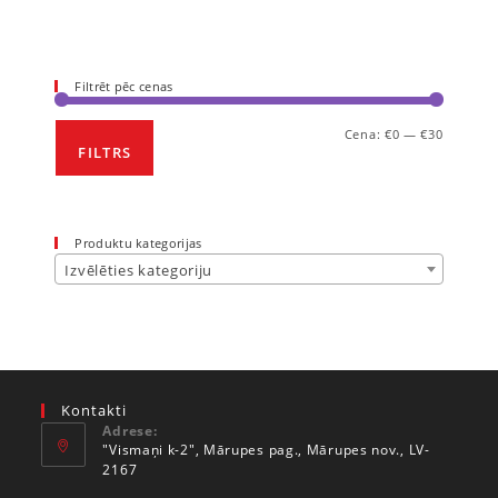
Filtrēt pēc cenas
Cena:
€0
—
€30
FILTRS
Produktu kategorijas
Izvēlēties kategoriju
Kontakti
Adrese:
"Vismaņi k-2", Mārupes pag., Mārupes nov., LV-
2167