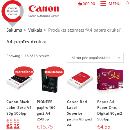
0
€
0,00
MENU
Sākums
>
Veikals
>
Produkts atzīmēts “A4 papīrs drukai”
A4 papīrs drukai
Showing 1–16 of 18 results
Kārtot pēc popularitātes
Izpārdošana!
Izpārdošana!
Canon Black
PIONEER
Canon Red
Papīrs A4
Label Zero A4
papīrs 160
Label
Paper One,
80g 500lpp
gm2 A4
Superior
Digital 80gm2
250lpp
papīrs 80 gm2
500lpp
€
5,55
€
5,25
A4
€
15,75
€
4,55