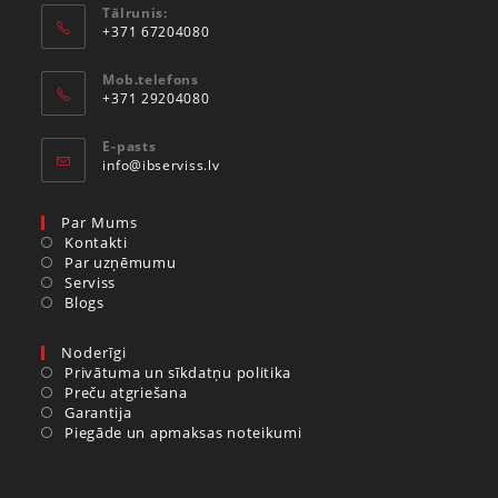
Tālrunis:
+371 67204080
Mob.telefons
+371 29204080
E-pasts
info@ibserviss.lv
Par Mums
Kontakti
Par uzņēmumu
Serviss
Blogs
Noderīgi
Privātuma un sīkdatņu politika
Preču atgriešana
Garantija
Piegāde un apmaksas noteikumi