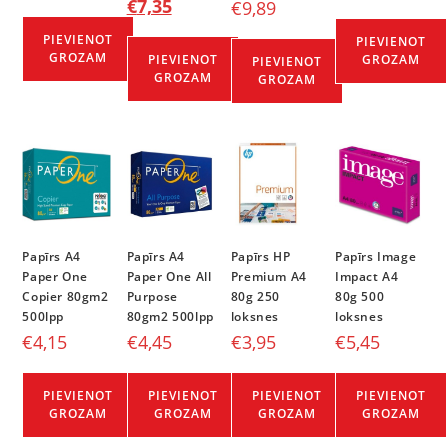
€
7,35
€
9,89
PIEVIENOT
PIEVIENOT
GROZAM
PIEVIENOT
GROZAM
PIEVIENOT
GROZAM
GROZAM
Papīrs A4
Papīrs A4
Papīrs HP
Papīrs Image
Paper One
Paper One All
Premium A4
Impact A4
Copier 80gm2
Purpose
80g 250
80g 500
500lpp
80gm2 500lpp
loksnes
loksnes
€
4,15
€
4,45
€
3,95
€
5,45
PIEVIENOT
PIEVIENOT
PIEVIENOT
PIEVIENOT
GROZAM
GROZAM
GROZAM
GROZAM