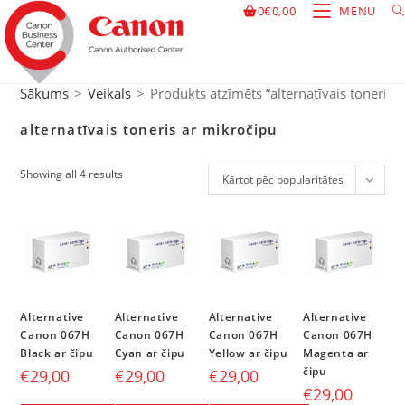
0
€
0,00
MENU
Sākums
>
Veikals
>
Produkts atzīmēts “alternatīvais toneris 
alternatīvais toneris ar mikročipu
Showing all 4 results
Kārtot pēc popularitātes
Alternative
Alternative
Alternative
Alternative
Canon 067H
Canon 067H
Canon 067H
Canon 067H
Black ar čipu
Cyan ar čipu
Yellow ar čipu
Magenta ar
čipu
€
29,00
€
29,00
€
29,00
€
29,00