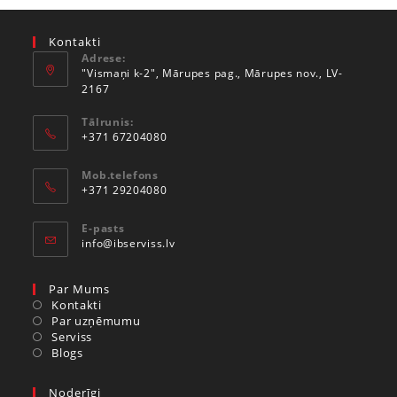
Kontakti
Adrese:
"Vismaņi k-2", Mārupes pag., Mārupes nov., LV-
2167
Tālrunis:
+371 67204080
Mob.telefons
+371 29204080
E-pasts
info@ibserviss.lv
Par Mums
Kontakti
Par uzņēmumu
Serviss
Blogs
Noderīgi