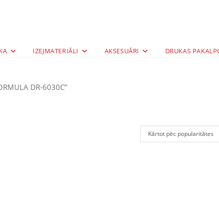
KA
IZEJMATERIĀLI
AKSESUĀRI
DRUKAS PAKALP
eFORMULA DR-6030C”
Kārtot pēc popularitātes