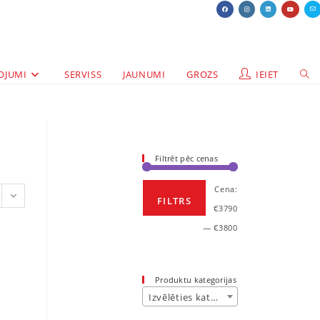
OJUMI
SERVISS
JAUNUMI
GROZS
IEIET
Filtrēt pēc cenas
Cena:
FILTRS
€3790
—
€3800
Produktu kategorijas
Izvēlēties kategoriju