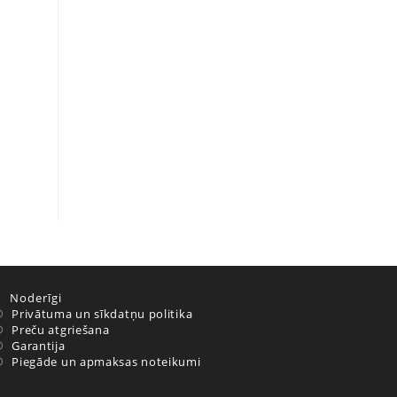
Noderīgi
Privātuma un sīkdatņu politika
Preču atgriešana
Garantija
Piegāde un apmaksas noteikumi