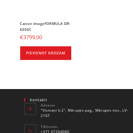
Canon imageFORMULA DR-
6030C
€
3799,00
PIEVIENOT GROZAM
Kontakti
Adrese:
"Vismaņi k-2", Mārupes pag., Mārupes nov., LV-
2167
Tālrunis:
+371 67204080