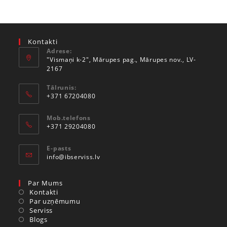
Kontakti
Adrese:
"Vismaņi k-2", Mārupes pag., Mārupes nov., LV-
2167
Tālrunis:
+371 67204080
Mob.telefons
+371 29204080
E-pasts
info@ibserviss.lv
Par Mums
Kontakti
Par uzņēmumu
Serviss
Blogs