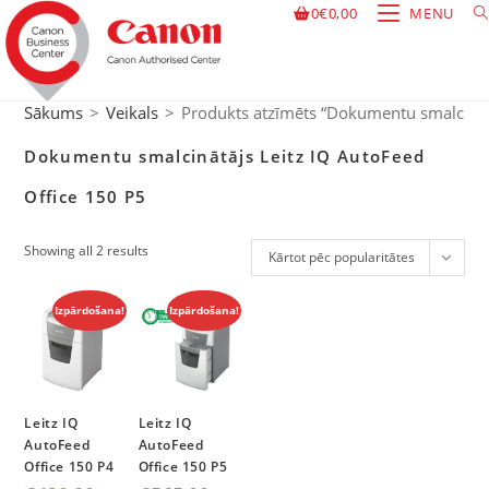
0
€
0,00
MENU
Sākums
>
Veikals
>
Produkts atzīmēts “Dokumentu smalcinātā
Dokumentu smalcinātājs Leitz IQ AutoFeed
Office 150 P5
Showing all 2 results
Kārtot pēc popularitātes
Izpārdošana!
Izpārdošana!
Leitz IQ
Leitz IQ
AutoFeed
AutoFeed
Office 150 P4
Office 150 P5