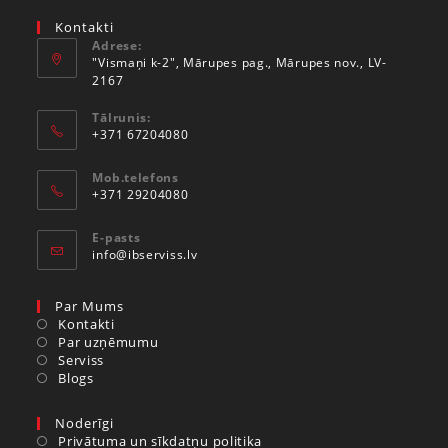
Kontakti
Adrese:
"Vismaņi k-2", Mārupes pag., Mārupes nov., LV-
2167
Tālrunis:
+371 67204080
Mob.telefons
+371 29204080
E-pasts
info@ibserviss.lv
Par Mums
Kontakti
Par uzņēmumu
Serviss
Blogs
Noderīgi
Privātuma un sīkdatņu politika