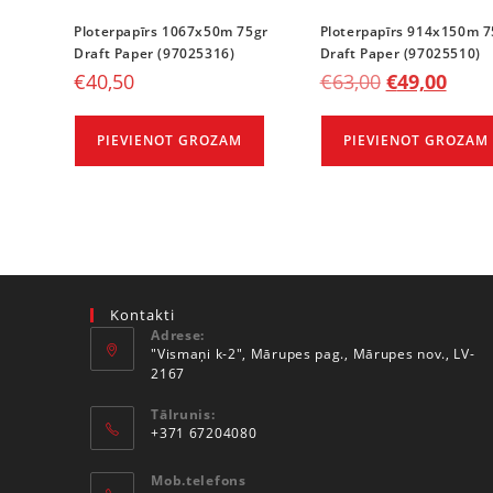
Ploterpapīrs 1067x50m 75gr
Ploterpapīrs 914x150m 7
Draft Paper (97025316)
Draft Paper (97025510)
€
40,50
€
63,00
€
49,00
PIEVIENOT GROZAM
PIEVIENOT GROZAM
Kontakti
Adrese:
"Vismaņi k-2", Mārupes pag., Mārupes nov., LV-
2167
Tālrunis:
+371 67204080
Mob.telefons