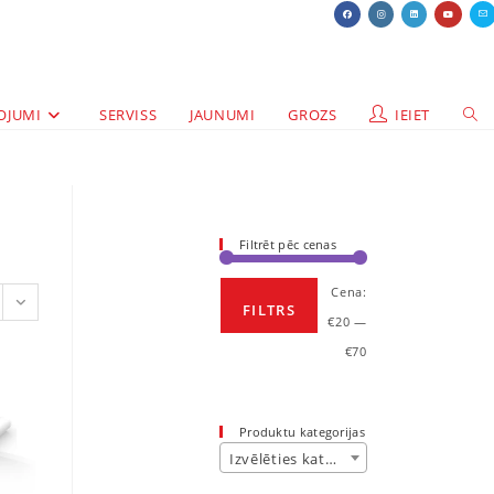
OJUMI
SERVISS
JAUNUMI
GROZS
IEIET
Filtrēt pēc cenas
Cena:
FILTRS
€20
—
€70
Produktu kategorijas
Izvēlēties kategoriju