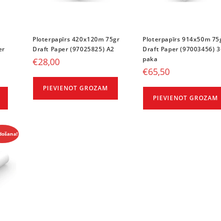
Ploterpapīrs 420x120m 75gr
Ploterpapīrs 914x50m 75
er
Draft Paper (97025825) A2
Draft Paper (97003456) 3
paka
€
28,00
€
65,50
PIEVIENOT GROZAM
PIEVIENOT GROZAM
došana!