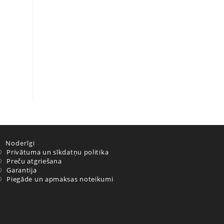
Noderīgi
Privātuma un sīkdatņu politika
Preču atgriešana
Garantija
Piegāde un apmaksas noteikumi