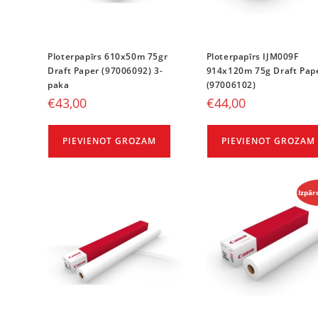
Ploterpapīrs 610x50m 75gr
Ploterpapīrs IJM009F
Draft Paper (97006092) 3-
914x120m 75g Draft Pap
paka
(97006102)
€
43,00
€
44,00
PIEVIENOT GROZAM
PIEVIENOT GROZAM
Izpār