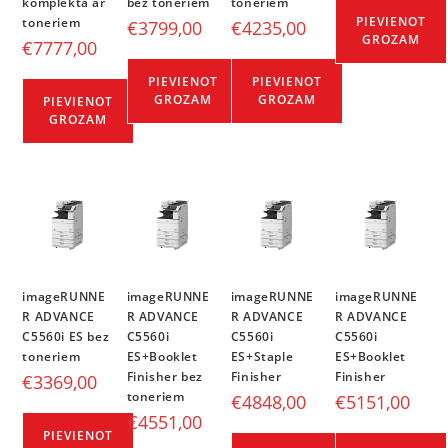
komplektā ar
bez toneriem
toneriem
PIEVIENOT
toneriem
€
3799,00
€
4235,00
GROZAM
€
7777,00
PIEVIENOT
PIEVIENOT
GROZAM
GROZAM
PIEVIENOT
GROZAM
imageRUNNE
imageRUNNE
imageRUNNE
imageRUNNE
R ADVANCE
R ADVANCE
R ADVANCE
R ADVANCE
C5560i ES bez
C5560i
C5560i
C5560i
toneriem
ES+Booklet
ES+Staple
ES+Booklet
Finisher bez
Finisher
Finisher
€
3369,00
toneriem
€
4848,00
€
5151,00
€
4551,00
PIEVIENOT