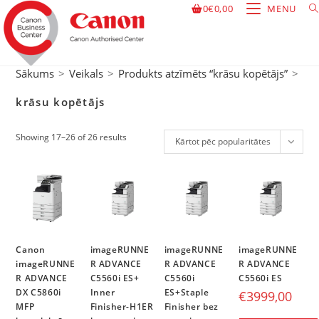
0
€
0,00
MENU
Sākums
>
Veikals
>
Produkts atzīmēts “krāsu kopētājs”
>
La
krāsu kopētājs
Showing 17–26 of 26 results
Kārtot pēc popularitātes
Canon
imageRUNNE
imageRUNNE
imageRUNNE
imageRUNNE
R ADVANCE
R ADVANCE
R ADVANCE
R ADVANCE
C5560i ES+
C5560i
C5560i ES
DX C5860i
Inner
ES+Staple
€
3999,00
MFP
Finisher-H1ER
Finisher bez