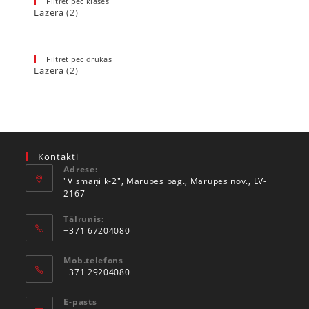
Filtrēt pēc klases
Lāzera
(2)
Filtrēt pēc drukas
Lāzera
(2)
Kontakti
Adrese:
"Vismaņi k-2", Mārupes pag., Mārupes nov., LV-
2167
Tālrunis:
+371 67204080
Mob.telefons
+371 29204080
E-pasts