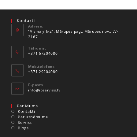
Kontakti
Adrese:
"Vismaņi k-2", Mārupes pag., Mārupes nov., LV-
2167
Tālrunis:
+371 67204080
Mob.telefons
+371 29204080
E-pasts
info@ibserviss.lv
Par Mums
Kontakti
Par uzņēmumu
Serviss
Blogs