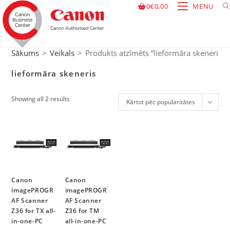
0
€
0,00
MENU
Sākums
>
Veikals
>
Produkts atzīmēts “lieformāra skeneris”
lieformāra skeneris
Showing all 2 results
Kārtot pēc popularitātes
Canon
Canon
imagePROGR
imagePROGR
AF Scanner
AF Scanner
Z36 for TX all-
Z36 for TM
in-one-PC
all-in-one-PC