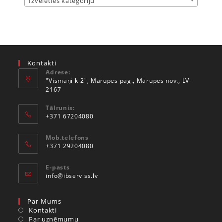
Izvēlēties kategoriju
Kontakti
Adrese:
"Vismaņi k-2", Mārupes pag., Mārupes nov., LV-
2167
Tālrunis:
+371 67204080
Mob.telefons
+371 29204080
E-pasts
info@ibserviss.lv
Par Mums
Kontakti
Par uzņēmumu