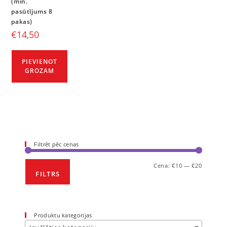
(min.
pasūtījums 8
pakas)
€
14,50
PIEVIENOT
GROZAM
Filtrēt pēc cenas
Cena:
€10
—
€20
FILTRS
Produktu kategorijas