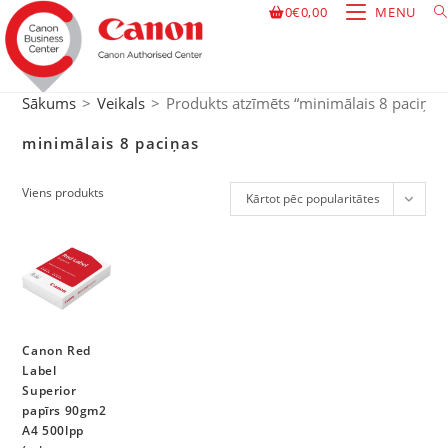
0
€
0,00
MENU
Sākums
>
Veikals
>
Produkts atzīmēts “minimālais 8 paciņas
minimālais 8 paciņas
Viens produkts
Kārtot pēc popularitātes
Canon Red
Label
Superior
papīrs 90gm2
A4 500lpp