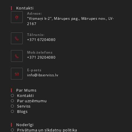
Kontakti
Adrese:
"Vismaņi k-2", Mārupes pag., Mārupes nov., LV-
2167
Tālrunis:
+371 67204080
Mob.telefons
+371 29204080
E-pasts
info@ibserviss.lv
Par Mums
Kontakti
Par uzņēmumu
Serviss
Blogs
Noderīgi
Privātuma un sīkdatņu politika