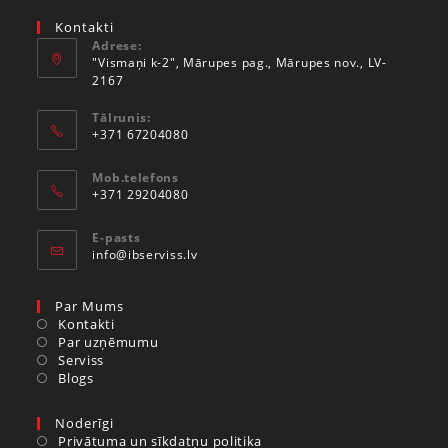
Kontakti
Adrese:
"Vismaņi k-2", Mārupes pag., Mārupes nov., LV-
2167
Tālrunis:
+371 67204080
Mob.telefons
+371 29204080
E-pasts
info@ibserviss.lv
Par Mums
Kontakti
Par uzņēmumu
Serviss
Blogs
Noderīgi
Privātuma un sīkdatņu politika