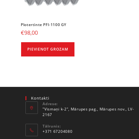
Plotertinte PFI-1100 GY
€
98,00
PIEVIENOT GROZAM
Kontakti
Adrese:
"Vismaņi k-2", Mārupes pag., Mārupes nov., LV-
2167
Tālrunis:
+371 67204080