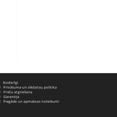
Noderīgi
Privātuma un sīkdatņu politika
Preču atgriešana
Garantija
Piegāde un apmaksas noteikumi