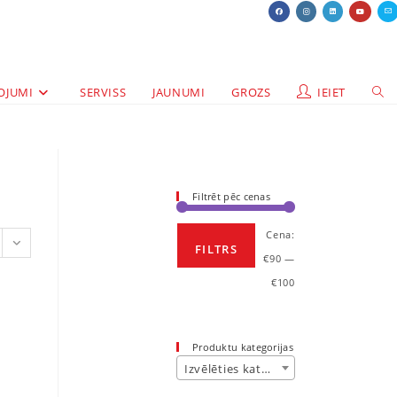
OJUMI
SERVISS
JAUNUMI
GROZS
IEIET
Filtrēt pēc cenas
Cena:
FILTRS
€90
—
€100
Produktu kategorijas
Izvēlēties kategoriju