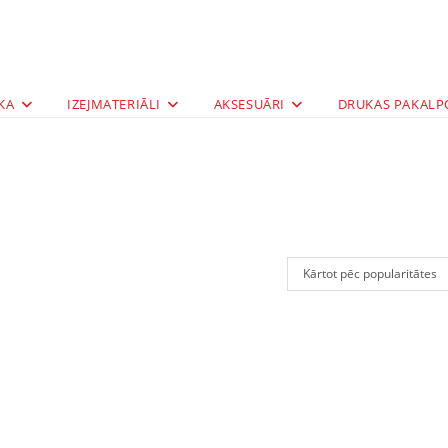
KA
IZEJMATERIĀLI
AKSESUĀRI
DRUKAS PAKALP
Kārtot pēc popularitātes