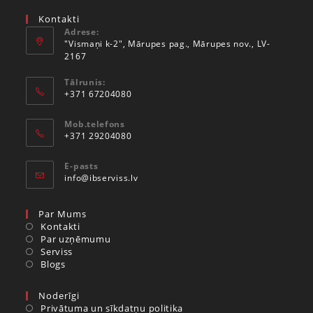
Kontakti
Adrese:
"Vismaņi k-2", Mārupes pag., Mārupes nov., LV-
2167
Tālrunis:
+371 67204080
Mob.telefons
+371 29204080
E-pasts
info@ibserviss.lv
Par Mums
Kontakti
Par uzņēmumu
Serviss
Blogs
Noderīgi
Privātuma un sīkdatņu politika