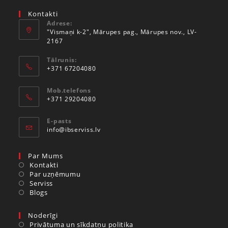
Kontakti
Adrese:
"Vismaņi k-2", Mārupes pag., Mārupes nov., LV-
2167
Tālrunis:
+371 67204080
Mob.telefons
+371 29204080
E-pasts
info@ibserviss.lv
Par Mums
Kontakti
Par uzņēmumu
Serviss
Blogs
Noderīgi
Privātuma un sīkdatņu politika