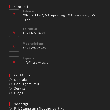
Kontakti
Adrese:
"Vismaņi k-2", Mārupes pag., Mārupes nov., LV-
2167
Tālrunis:
+371 67204080
Mob.telefons
+371 29204080
E-pasts
info@ibserviss.lv
Par Mums
Kontakti
Par uzņēmumu
Serviss
Blogs
Noderīgi
Privātuma un sīkdatņu politika