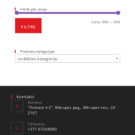
Filtrēt pēc cenas
Cena:
€80
—
€90
FILTRS
Produktu kategorijas
Izvēlēties kategoriju
Kontakti
Adrese:
"Vismaņi k-2", Mārupes pag., Mārupes nov., LV-
2167
Tālrunis:
+371 67204080