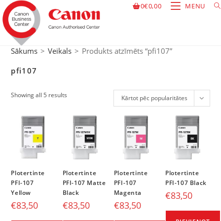
0
€
0,00
MENU
Sākums
>
Veikals
>
Produkts atzīmēts “pfi107”
pfi107
Showing all 5 results
Kārtot pēc popularitātes
Plotertinte
Plotertinte
Plotertinte
Plotertinte
PFI-107
PFI-107 Matte
PFI-107
PFI-107 Black
Yellow
Black
Magenta
€
83,50
€
83,50
€
83,50
€
83,50