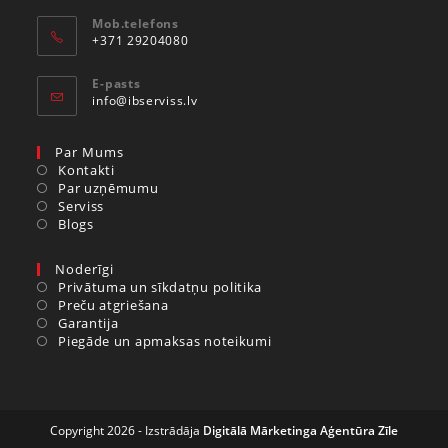
Mob.telefons
+371 29204080
E-pasts
info@ibserviss.lv
Par Mums
Kontakti
Par uzņēmumu
Serviss
Blogs
Noderīgi
Privātuma un sīkdatņu politika
Preču atgriešana
Garantija
Piegāde un apmaksas noteikumi
Copyright 2026 - Izstrādāja
Digitālā Mārketinga Aģentūra Zīle