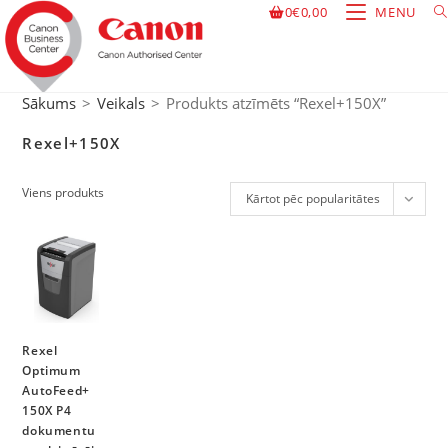
0
€
0,00
MENU
Sākums
>
Veikals
>
Produkts atzīmēts “Rexel+150X”
Rexel+150X
Viens produkts
Kārtot pēc popularitātes
Rexel
Optimum
AutoFeed+
150X P4
dokumentu