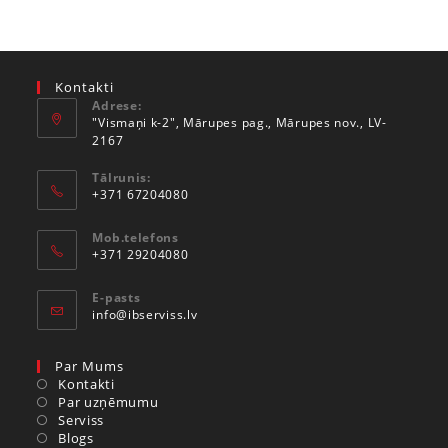
Kontakti
Adrese:
"Vismaņi k-2", Mārupes pag., Mārupes nov., LV-
2167
Tālrunis:
+371 67204080
Mob.telefons
+371 29204080
E-pasts
info@ibserviss.lv
Par Mums
Kontakti
Par uzņēmumu
Serviss
Blogs