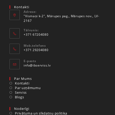
Kontakti
Adrese:
"Vismaņi k-2", Mārupes pag., Mārupes nov., LV-
2167
Tālrunis:
+371 67204080
Mob.telefons
+371 29204080
E-pasts
info@ibserviss.lv
Par Mums
Kontakti
Par uzņēmumu
Serviss
Blogs
Noderīgi
Privātuma un sīkdatņu politika