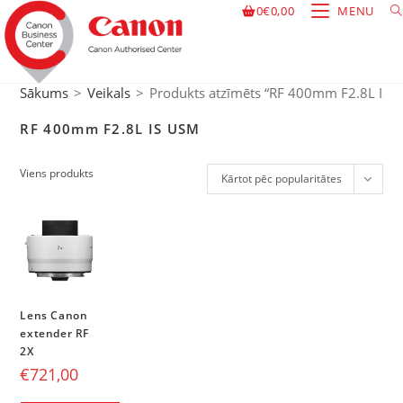
0
€
0,00
MENU
Sākums
>
Veikals
>
Produkts atzīmēts “RF 400mm F2.8L IS 
RF 400mm F2.8L IS USM
Viens produkts
Kārtot pēc popularitātes
Lens Canon
extender RF
2X
€
721,00