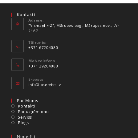
Kontakti
Adrese:
"Vismaņi k-2", Mārupes pag., Mārupes nov., LV-
2167
Tālrunis:
+371 67204080
Mob.telefons
+371 29204080
E-pasts
info@ibserviss.lv
Par Mums
Kontakti
Par uzņēmumu
Serviss
Blogs
Noderīgi