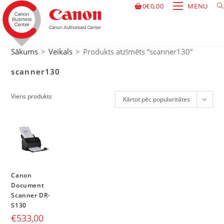
0
€
0,00
MENU
Sākums
>
Veikals
>
Produkts atzīmēts “scanner130”
scanner130
Viens produkts
Kārtot pēc popularitātes
Canon
Document
Scanner DR-
S130
€
533,00