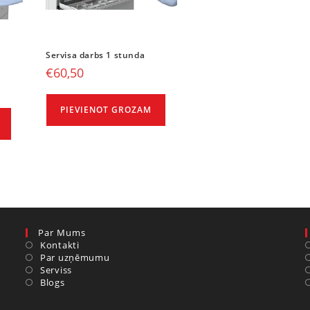
Servisa darbs 1 stunda
€
60,50
PIEVIENOT GROZAM
Par Mums
Kontakti
Par uzņēmumu
Serviss
Blogs