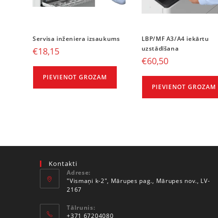
Servisa inženiera izsaukums
LBP/MF A3/A4 iekārtu
uzstādīšana
€
18,15
€
60,50
PIEVIENOT GROZAM
PIEVIENOT GROZAM
Kontakti
Adrese:
"Vismaņi k-2", Mārupes pag., Mārupes nov., LV-
2167
Tālrunis:
+371 67204080