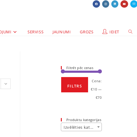
OJUMI
SERVISS
JAUNUMI
GROZS
IEIET
Filtrēt pēc cenas
Cena:
FILTRS
€10
—
€70
Produktu kategorijas
Izvēlēties kategoriju