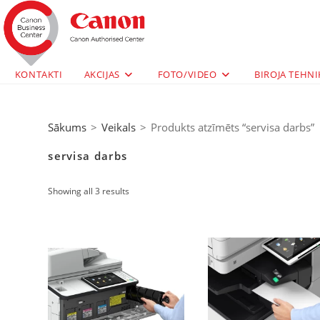
KONTAKTI
AKCIJAS
FOTO/VIDEO
BIROJA TEHNI
Sākums
>
Veikals
>
Produkts atzīmēts “servisa darbs”
servisa darbs
Showing all 3 results