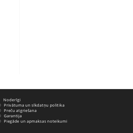
Noderīgi
Privātuma un sīkdatņu politika
Preču atgriešana
Garantija
Piegāde un apmaksas noteikumi