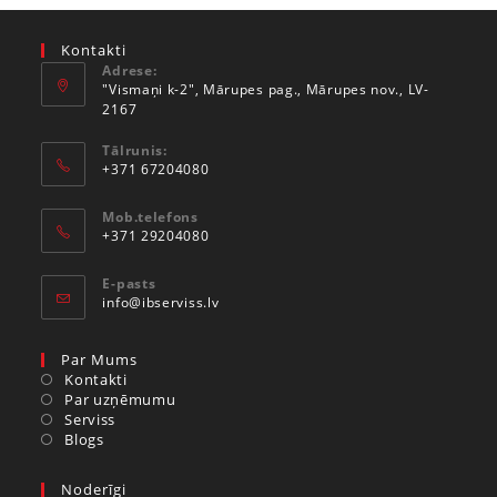
Kontakti
Adrese:
"Vismaņi k-2", Mārupes pag., Mārupes nov., LV-
2167
Tālrunis:
+371 67204080
Mob.telefons
+371 29204080
E-pasts
info@ibserviss.lv
Par Mums
Kontakti
Par uzņēmumu
Serviss
Blogs
Noderīgi