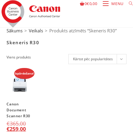
0
€
0,00
MENU
Sākums
>
Veikals
>
Produkts atzīmēts “Skeneris R30”
Skeneris R30
Viens produkts
Kārtot pēc popularitātes
Izpārdošana!
Canon
Document
Scanner R30
€
365,00
€
259,00