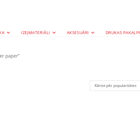
KA
IZEJMATERIĀLI
AKSESUĀRI
DRUKAS PAKALP
er paper”
Kārtot pēc popularitātes