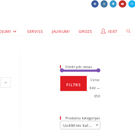
OJUMI
SERVISS
JAUNUMI
GROZS
IEIET
Filtrēt pēc cenas
Cena:
FILTRS
€40
—
€50
Produktu kategorijas
Izvēlēties kategoriju