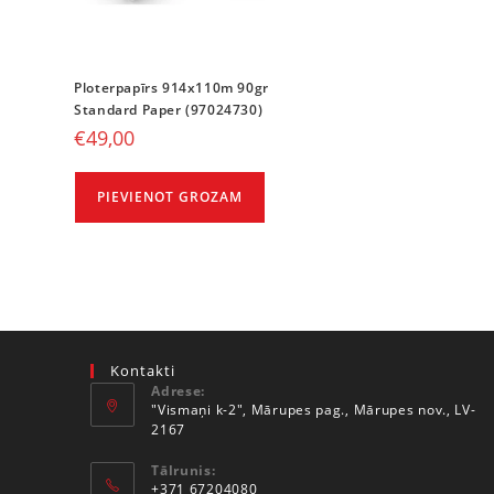
Ploterpapīrs 914x110m 90gr
Standard Paper (97024730)
€
49,00
PIEVIENOT GROZAM
Kontakti
Adrese:
"Vismaņi k-2", Mārupes pag., Mārupes nov., LV-
2167
Tālrunis:
+371 67204080