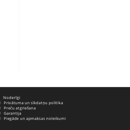
Noderīgi
Privātuma un sīkdatņu politika
Preču atgriešana
Garantija
Piegāde un apmaksas noteikumi