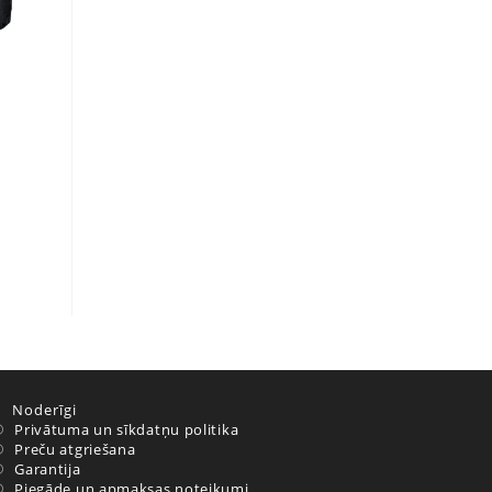
Noderīgi
Privātuma un sīkdatņu politika
Preču atgriešana
Garantija
Piegāde un apmaksas noteikumi