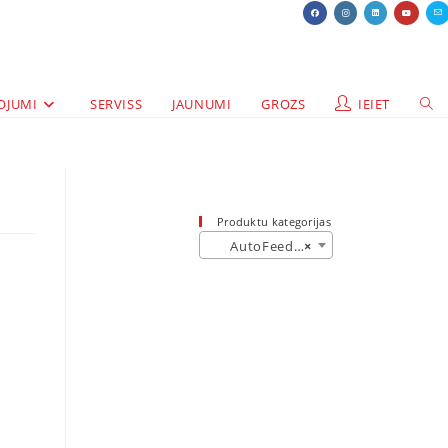
OJUMI
SERVISS
JAUNUMI
GROZS
IEIET
Produktu kategorijas
AutoFeed+ (20)
×