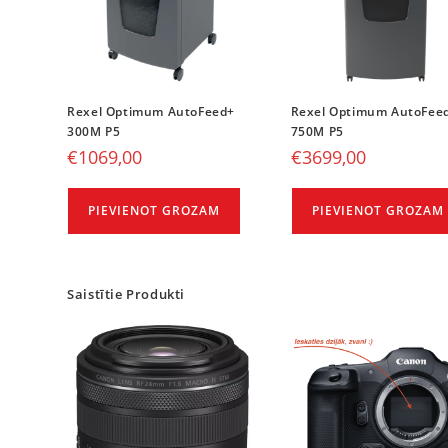
Rexel Optimum AutoFeed+
Rexel Optimum AutoFee
300M P5
750M P5
€
1069,00
€
3699,00
PIEVIENOT GROZAM
PIEVIENOT GROZAM
Saistītie Produkti