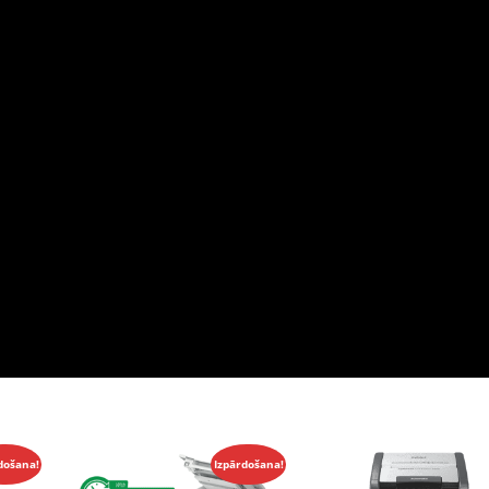
došana!
Izpārdošana!