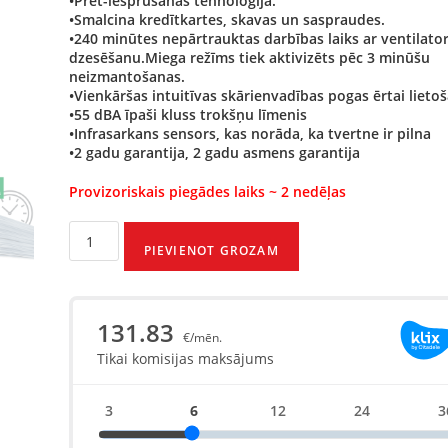
•Pret-iesprūšanas tehnoloģija.
•Smalcina kredītkartes, skavas un saspraudes.
•240 minūtes nepārtrauktas darbības laiks ar ventilato
dzesēšanu.Miega režīms tiek aktivizēts pēc 3 minūšu
neizmantošanas.
•Vienkāršas intuitīvas skārienvadības pogas ērtai lietoš
•55 dBA īpaši kluss trokšņu līmenis
•Infrasarkans sensors, kas norāda, ka tvertne ir pilna
•2 gadu garantija, 2 gadu asmens garantija
Provizoriskais piegādes laiks ~ 2 nedēļas
PIEVIENOT GROZAM