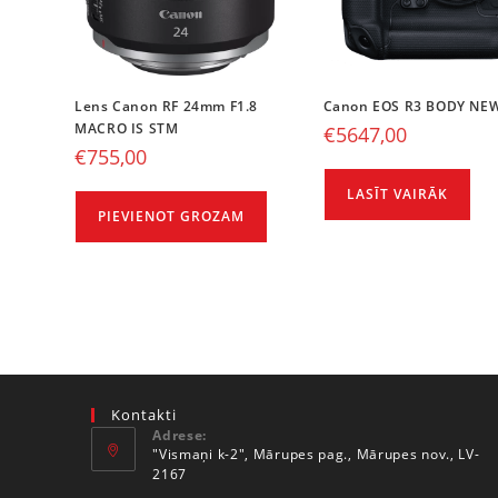
Lens Canon RF 24mm F1.8
Canon EOS R3 BODY NE
MACRO IS STM
€
5647,00
€
755,00
LASĪT VAIRĀK
PIEVIENOT GROZAM
Kontakti
Adrese:
"Vismaņi k-2", Mārupes pag., Mārupes nov., LV-
2167