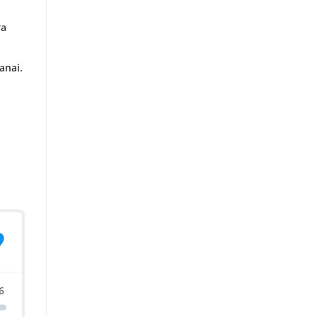
ra
anai.