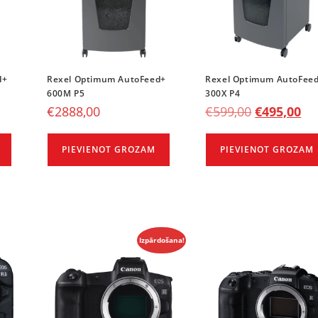
d+
Rexel Optimum AutoFeed+
Rexel Optimum AutoFee
600M P5
300X P4
€
2888,00
€
599,00
€
495,00
PIEVIENOT GROZAM
PIEVIENOT GROZAM
Izpārdošana!