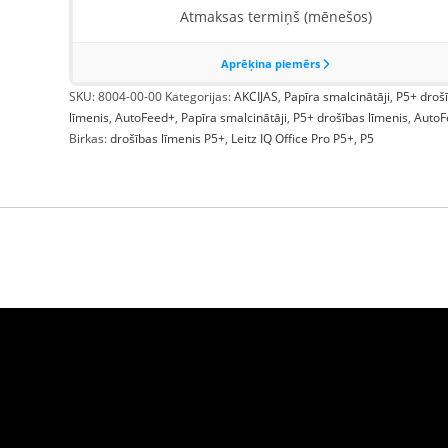
SKU:
8004-00-00
Kategorijas:
AKCIJAS
,
Papīra smalcinātāji
,
P5+ droš
līmenis
,
AutoFeed+
,
Papīra smalcinātāji
,
P5+ drošības līmenis
,
AutoF
Birkas:
drošības līmenis P5+
,
Leitz IQ Office Pro P5+
,
P5