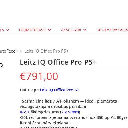
KA
IZEJMATERIĀLI
AKSESUĀRI
DRUKAS PAKALP
utoFeed+
>
Leitz IQ Office Pro P5+
Leitz IQ Office Pro P5+
€
791,00
Datu lapa
Leiz IQ Office Pro 5+
Sasmalcina līdz 7 A4 loksnēm — ideāli piemērots
visaugstākajām drošības prasībām
•P-5+
šķērsgriezums (
2 x 5 mm
)
•30L ietilpības izņemama tvertne. ( līdz 350lpp A4 80gr)
Riteņi ērtai pārvietošanai.