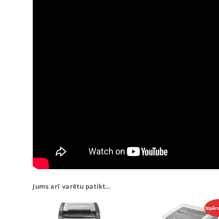
Jums arī varētu patikt…
Izpār