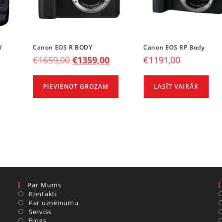
W
Canon EOS R BODY
Canon EOS RP Body
€
1659,00
€
1359,00
€
1191,00
PIEVIENOT GROZAM
LASĪT VAIRĀK
Par Mums
Kontakti
Par uzņēmumu
Serviss
Blogs