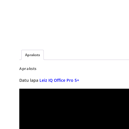
Apraksts
Apraksts
Datu lapa
Leiz IQ Office Pro 5+