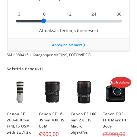
SKU:
980415-1
Kategorijas:
AKCIJAS
,
FOTO/VIDEO
Saistītie Produkti
Izpārdošana!
Canon EF
Canon EF 16-
Canon EF 100
Canon EOS-
200-400mm
35mm 4.0L IS
mm 2.8L IS
1DX Mark III
F/4L IS USM
USM
Macro
Body
with Ext1.2x
objektīvs
€
900,00
€
5900,00