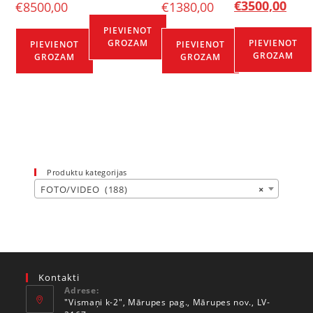
€
3500,00
€
8500,00
€
1380,00
PIEVIENOT
GROZAM
PIEVIENOT
PIEVIENOT
PIEVIENOT
GROZAM
GROZAM
GROZAM
Produktu kategorijas
FOTO/VIDEO (188)
×
Kontakti
Adrese:
"Vismaņi k-2", Mārupes pag., Mārupes nov., LV-