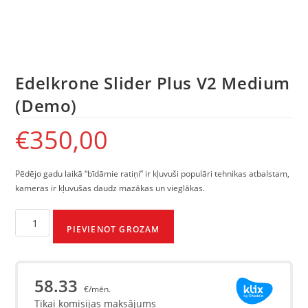
Edelkrone Slider Plus V2 Medium
(Demo)
€
350,00
Pēdējo gadu laikā “bīdāmie ratiņi” ir kļuvuši populāri tehnikas atbalstam, ​​
kameras ir kļuvušas daudz mazākas un vieglākas.
PIEVIENOT GROZAM