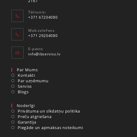
2167
Tālrunis:
+371 67204080
Mob.telefons
+371 29204080
E-pasts
info@ibserviss.lv
Par Mums
Kontakti
Par uzņēmumu
Serviss
Blogs
Noderīgi
Privātuma un sīkdatņu politika
Preču atgriešana
Garantija
Piegāde un apmaksas noteikumi