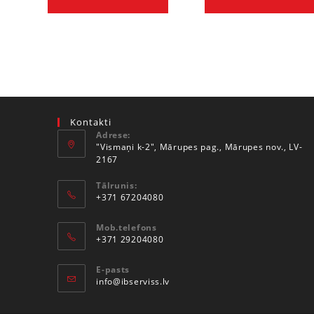
Kontakti
Adrese:
"Vismaņi k-2", Mārupes pag., Mārupes nov., LV-
2167
Tālrunis:
+371 67204080
Mob.telefons
+371 29204080
E-pasts
info@ibserviss.lv