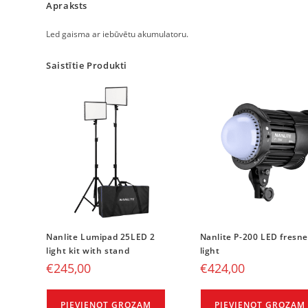
Apraksts
Led gaisma ar iebūvētu akumulatoru.
Saistītie Produkti
Nanlite Lumipad 25LED 2
Nanlite P-200 LED fresne
light kit with stand
light
€
245,00
€
424,00
PIEVIENOT GROZAM
PIEVIENOT GROZAM