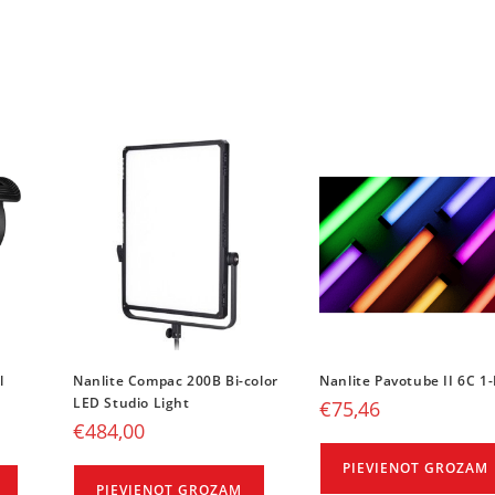
l
Nanlite Compac 200B Bi-color
Nanlite Pavotube II 6C 1-
LED Studio Light
€
75,46
€
484,00
PIEVIENOT GROZAM
PIEVIENOT GROZAM