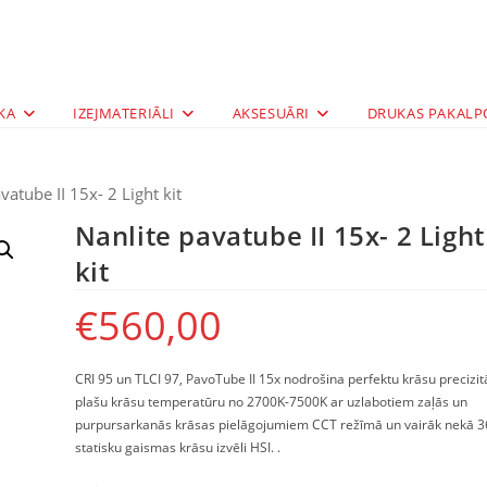
KA
IZEJMATERIĀLI
AKSESUĀRI
DRUKAS PAKALP
vatube II 15x- 2 Light kit
Nanlite pavatube II 15x- 2 Light
kit
€
560,00
CRI 95 un TLCI 97, PavoTube II 15x nodrošina perfektu krāsu precizitā
plašu krāsu temperatūru no 2700K-7500K ar uzlabotiem zaļās un
purpursarkanās krāsas pielāgojumiem CCT režīmā un vairāk nekā 
statisku gaismas krāsu izvēli HSI.
.