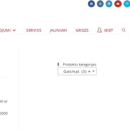
OJUMI
SERVISS
JAUNUMI
GROZS
IEIET
Produktu kategorijas
Gaismas (5)
×
ti ar
36000