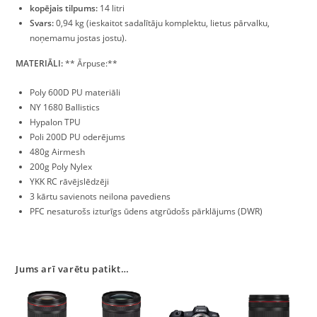
kopējais tilpums:
14 litri
Svars:
0,94 kg (ieskaitot sadalītāju komplektu, lietus pārvalku,
noņemamu jostas jostu).
MATERIĀLI:
** Ārpuse:**
Poly 600D PU materiāli
NY 1680 Ballistics
Hypalon TPU
Poli 200D PU oderējums
480g Airmesh
200g Poly Nylex
YKK RC rāvējslēdzēji
3 kārtu savienots neilona pavediens
PFC nesaturošs izturīgs ūdens atgrūdošs pārklājums (DWR)
Jums arī varētu patikt…