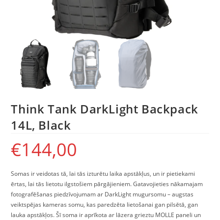
Think Tank DarkLight Backpack
14L, Black
€
144,00
Somas ir veidotas tā, lai tās izturētu laika apstākļus, un ir pietiekami
ērtas, lai tās lietotu ilgstošiem pārgājieniem. Gatavojieties nākamajam
fotografēšanas piedzīvojumam ar DarkLight mugursomu – augstas
veiktspējas kameras somu, kas paredzēta lietošanai gan pilsētā, gan
lauka apstākļos. Šī soma ir aprīkota ar lāzera grieztu MOLLE paneli un