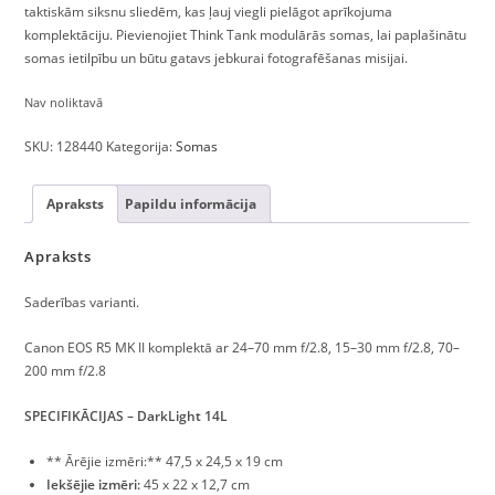
taktiskām siksnu sliedēm, kas ļauj viegli pielāgot aprīkojuma
komplektāciju. Pievienojiet Think Tank modulārās somas, lai paplašinātu
somas ietilpību un būtu gatavs jebkurai fotografēšanas misijai.
Nav noliktavā
SKU:
128440
Kategorija:
Somas
Apraksts
Papildu informācija
Apraksts
Saderības varianti.
Canon EOS R5 MK II komplektā ar 24–70 mm f/2.8, 15–30 mm f/2.8, 70–
200 mm f/2.8
SPECIFIKĀCIJAS – DarkLight 14L
** Ārējie izmēri:** 47,5 x 24,5 x 19 cm
Iekšējie izmēri:
45 x 22 x 12,7 cm