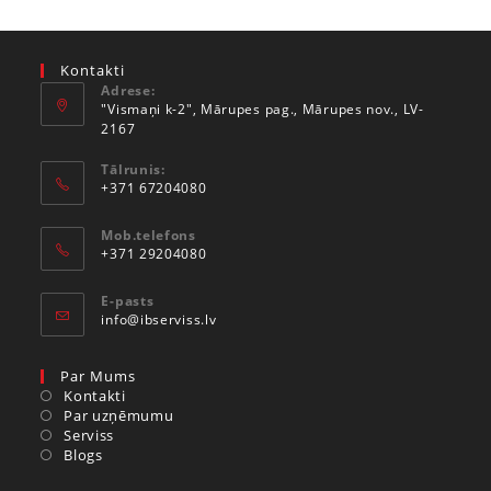
Kontakti
Adrese:
"Vismaņi k-2", Mārupes pag., Mārupes nov., LV-
2167
Tālrunis:
+371 67204080
Mob.telefons
+371 29204080
E-pasts
info@ibserviss.lv
Par Mums
Kontakti
Par uzņēmumu
Serviss
Blogs