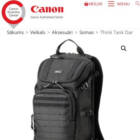
0
€
0,00
MENU
Sākums
>
Veikals
>
Aksesuāri
>
Somas
>
Think Tank DarkLi