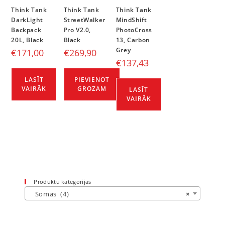
Think Tank
Think Tank
Think Tank
DarkLight
StreetWalker
MindShift
Backpack
Pro V2.0,
PhotoCross
20L, Black
Black
13, Carbon
Grey
€
171,00
€
269,90
€
137,43
LASĪT
PIEVIENOT
VAIRĀK
GROZAM
LASĪT
VAIRĀK
Produktu kategorijas
Somas (4)
×