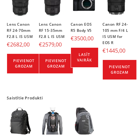
Lens Canon
Lens Canon
Canon EOS
Canon RF 24-
RF 24-70mm
RF 15-35mm
R5 Body V5
105 mm F/4 L
F2.8 L IS USM
F2.8 L IS USM
IS USM for
€
3500,00
EOS R
€
2682,00
€
2579,00
€
1445,00
LASĪT
VAIRĀK
PIEVIENOT
PIEVIENOT
GROZAM
GROZAM
PIEVIENOT
GROZAM
Saistītie Produkti