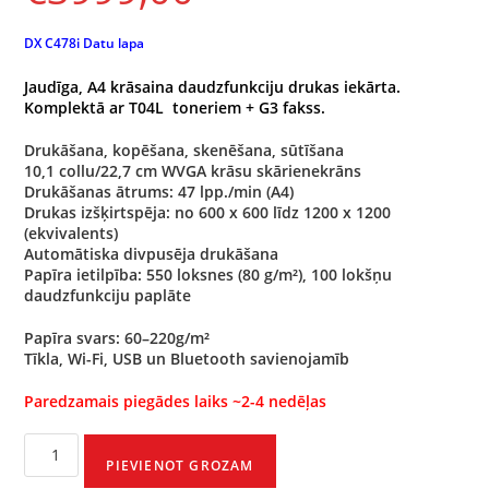
DX C478i Datu lapa
Jaudīga, A4 krāsaina daudzfunkciju drukas iekārta.
Komplektā ar T04L toneriem + G3 fakss.
Drukāšana, kopēšana, skenēšana, sūtīšana
10,1 collu/22,7 cm WVGA krāsu skārienekrāns
Drukāšanas ātrums: 47 lpp./min (A4)
Drukas izšķirtspēja: no 600 x 600 līdz 1200 x 1200
(ekvivalents)
Automātiska divpusēja drukāšana
Papīra ietilpība: 550 loksnes (80 g/m²), 100 lokšņu
daudzfunkciju paplāte
Papīra svars: 60–220g/m²
Tīkla, Wi-Fi, USB un Bluetooth savienojamīb
Paredzamais piegādes laiks ~2-4 nedēļas
PIEVIENOT GROZAM