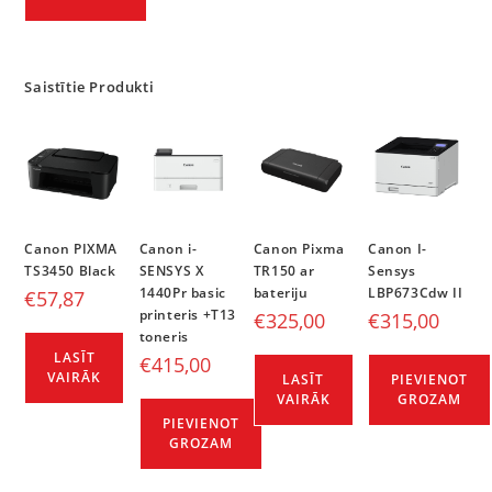
Saistītie Produkti
Canon PIXMA
Canon i-
Canon Pixma
Canon I-
TS3450 Black
SENSYS X
TR150 ar
Sensys
1440Pr basic
bateriju
LBP673Cdw II
€
57,87
printeris +T13
€
325,00
€
315,00
toneris
LASĪT
€
415,00
VAIRĀK
LASĪT
PIEVIENOT
VAIRĀK
GROZAM
PIEVIENOT
GROZAM