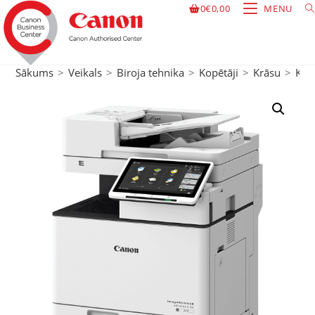
0
€
0,00
MENU
Sākums
>
Veikals
>
Biroja tehnika
>
Kopētāji
>
Krāsu
>
Krā