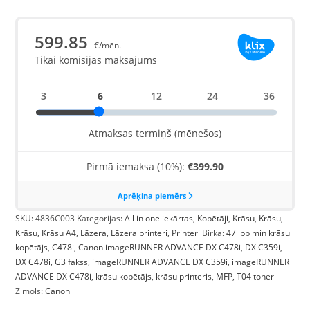
SKU:
4836C003
Kategorijas:
All in one iekārtas
,
Kopētāji
,
Krāsu
,
Krāsu
,
Krāsu
,
Krāsu A4
,
Lāzera
,
Lāzera printeri
,
Printeri
Birka:
47 lpp min krāsu
kopētājs
,
C478i
,
Canon imageRUNNER ADVANCE DX C478i
,
DX C359i
,
DX C478i
,
G3 fakss
,
imageRUNNER ADVANCE DX C359i
,
imageRUNNER
ADVANCE DX C478i
,
krāsu kopētājs
,
krāsu printeris
,
MFP
,
T04 toner
Zīmols:
Canon