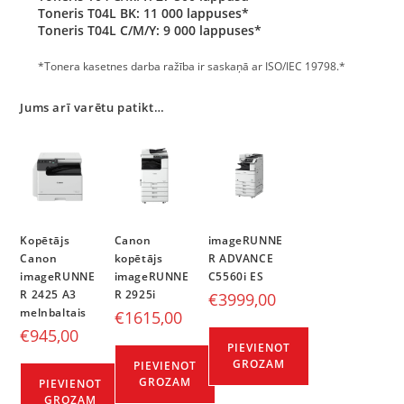
Toneris T04L BK: 11 000 lappuses*
Toneris T04L C/M/Y: 9 000 lappuses*
*Tonera kasetnes darba ražība ir saskaņā ar ISO/IEC 19798.*
Jums arī varētu patikt…
Kopētājs
Canon
imageRUNNE
Canon
kopētājs
R ADVANCE
imageRUNNE
imageRUNNE
C5560i ES
R 2425 A3
R 2925i
€
3999,00
melnbaltais
€
1615,00
€
945,00
PIEVIENOT
GROZAM
PIEVIENOT
GROZAM
PIEVIENOT
GROZAM