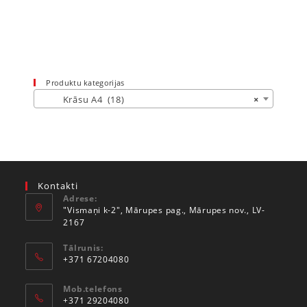
Produktu kategorijas
Krāsu A4 (18)
×
Kontakti
Adrese:
"Vismaņi k-2", Mārupes pag., Mārupes nov., LV-
2167
Tālrunis:
+371 67204080
Mob.telefons
+371 29204080