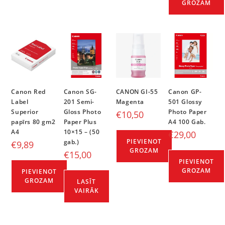
GROZAM
Canon Red
Canon SG-
CANON GI-55
Canon GP-
Label
201 Semi-
Magenta
501 Glossy
Superior
Gloss Photo
Photo Paper
€
10,50
papīrs 80 gm2
Paper Plus
A4 100 Gab.
A4
10×15 – (50
€
29,00
PIEVIENOT
gab.)
€
9,89
GROZAM
€
15,00
PIEVIENOT
GROZAM
PIEVIENOT
GROZAM
LASĪT
VAIRĀK