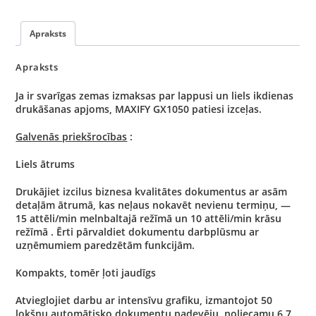
Apraksts
Apraksts
Ja ir svarīgas zemas izmaksas par lappusi un liels ikdienas
drukāšanas apjoms, MAXIFY GX1050 patiesi izceļas.
Galvenās priekšrocības
:
Liels ātrums
Drukājiet izcilus biznesa kvalitātes dokumentus ar asām
detaļām ātrumā, kas neļaus nokavēt nevienu termiņu, —
15 attēli/min melnbaltajā režīmā un 10 attēli/min krāsu
režīmā . Ērti pārvaldiet dokumentu darbplūsmu ar
uzņēmumiem paredzētām funkcijām.
Kompakts, tomēr ļoti jaudīgs
Atvieglojiet darbu ar intensīvu grafiku, izmantojot 50
lokšņu automātisko dokumentu padevēju, noliecamu 6,7