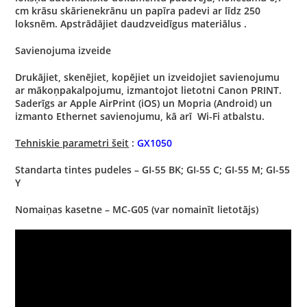
cm krāsu skārienekrānu un papīra padevi ar līdz 250
loksnēm. Apstrādājiet daudzveidīgus materiālus .
Savienojuma izveide
Drukājiet, skenējiet, kopējiet un izveidojiet savienojumu
ar mākoņpakalpojumu, izmantojot lietotni Canon PRINT.
Saderīgs ar Apple AirPrint (iOS) un Mopria (Android) un
izmanto Ethernet savienojumu, kā arī Wi-Fi atbalstu.
Tehniskie parametri šeit
:
GX1050
Standarta tintes pudeles – GI-55 BK; GI-55 C; GI-55 M; GI-55
Y
Nomaiņas kasetne – MC-G05 (var nomainīt lietotājs)