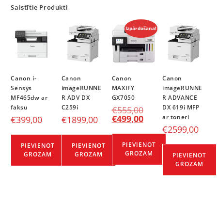
Saistītie Produkti
Izpārdošana!
Canon i-
Canon
Canon
Canon
Sensys
imageRUNNE
MAXIFY
imageRUNNE
MF465dw ar
R ADV DX
GX7050
R ADVANCE
faksu
C259i
DX 619i MFP
€
555,00
€
499,00
ar toneri
€
399,00
€
1899,00
€
2599,00
PIEVIENOT
PIEVIENOT
PIEVIENOT
GROZAM
GROZAM
GROZAM
PIEVIENOT
GROZAM