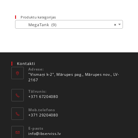
Produktu kategorijas
MegaTank (9)
×
Kontakti
Adrese:
"Vismaņi k-2", Mārupes pag., Mārupes nov., LV-
2167
Tālrunis:
+371 67204080
Mob.telefons
+371 29204080
E-pasts
info@ibserviss.lv