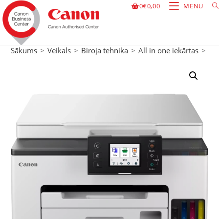
0
€
0,00
MENU
Sākums
>
Veikals
>
Biroja tehnika
>
All in one iekārtas
>
Tin