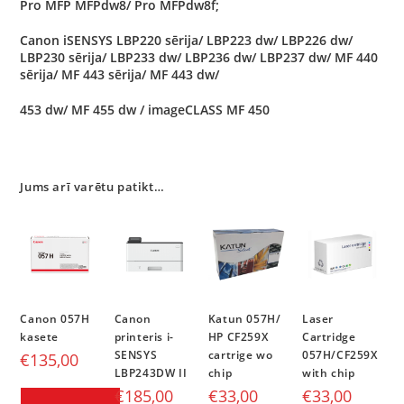
Pro MFP MFPdw8/ Pro MFPdw8f;
Canon iSENSYS LBP220 sērija/ LBP223 dw/ LBP226 dw/
LBP230 sērija/ LBP233 dw/ LBP236 dw/ LBP237 dw/ MF 440
sērija/ MF 443 sērija/ MF 443 dw/
453 dw/ MF 455 dw / imageCLASS MF 450
Jums arī varētu patikt…
Canon 057H
Canon
Katun 057H/
Laser
kasete
printeris i-
HP CF259X
Cartridge
SENSYS
cartrige wo
057H/CF259X
€
135,00
LBP243DW II
chip
with chip
€
185,00
€
33,00
€
33,00