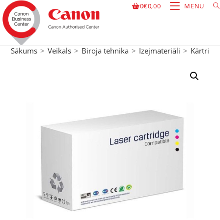
0
€
0,00
MENU
Sākums
>
Veikals
>
Biroja tehnika
>
Izejmateriāli
>
Kārtridži