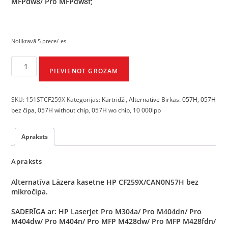
MFPdw8/ Pro MFPdw8f;
Noliktavā 5 prece/-es
PIEVIENOT GROZAM
SKU:
151STCF259X
Kategorijas:
Kārtridži
,
Alternative
Birkas:
057H
,
057H
bez čipa
,
057H without chip
,
057H wo chip
,
10 000lpp
Apraksts
Apraksts
Alternatīva Lāzera kasetne HP CF259X/CAN0N57H bez
mikročipa.
SADERĪGA ar: HP LaserJet Pro M304a/ Pro M404dn/ Pro
M404dw/ Pro M404n/ Pro MFP M428dw/ Pro MFP M428fdn/