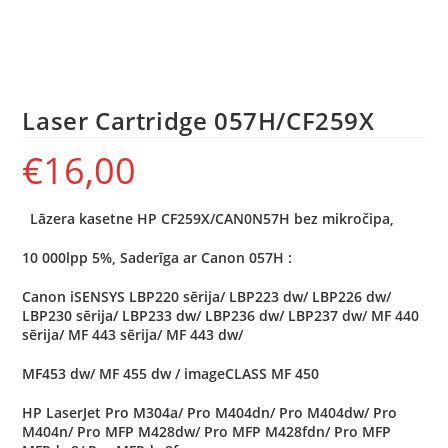
Laser Cartridge 057H/CF259X
€
16,00
Lāzera kasetne HP CF259X/CAN0N57H bez
mikročipa,
10 000lpp 5%, Saderīga ar Canon 057H :
Canon iSENSYS LBP220 sērija/ LBP223 dw/ LBP226 dw/
LBP230 sērija/ LBP233 dw/ LBP236 dw/ LBP237 dw/ MF 440
sērija/ MF 443 sērija/ MF 443 dw/
MF453 dw/ MF 455 dw / imageCLASS MF 450
HP LaserJet Pro M304a/ Pro M404dn/ Pro M404dw/ Pro
M404n/ Pro MFP M428dw/ Pro MFP M428fdn/ Pro MFP