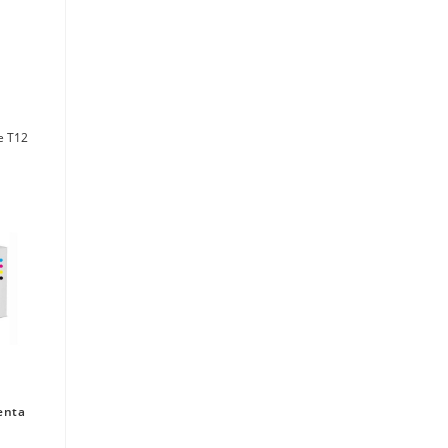
e T12
enta