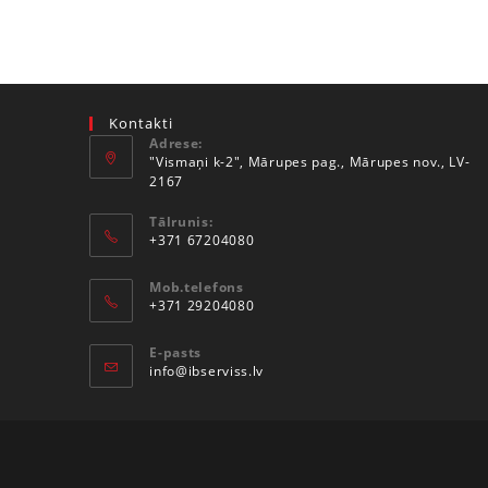
Kontakti
Adrese:
"Vismaņi k-2", Mārupes pag., Mārupes nov., LV-
2167
Tālrunis:
+371 67204080
Mob.telefons
+371 29204080
E-pasts
info@ibserviss.lv