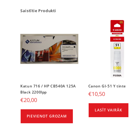
Saistītie Produkti
Katun 716 / HP CB540A 125A
Canon GI-51 Y tinte
Black 2200lpp
€
10,50
€
20,00
LASĪT VAIRĀK
PIEVIENOT GROZAM