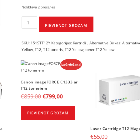
Noliktavā 2 prece/-es
PIEVIENOT GROZAM
SKU:
151STT12Y
Kategorijas:
Kārtridži
,
Alternative
Birkas:
Alternativ
Yellow
,
T12
,
T12 toneris
,
T12 Yellow
,
toner T12 Yellow
Izpārdošana!
Canon imageFORCE C1333 ar
T12 toneriem
€
859,00
€
799,00
PIEVIENOT GROZAM
ta
Laser Cartridge T12 Mag
€
55,00