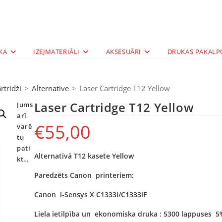
KA
IZEJMATERIĀLI
AKSESUĀRI
DRUKAS PAKALP
rtridži
>
Alternative
>
Laser Cartridge T12 Yellow
Laser Cartridge T12 Yellow
Jums
arī
€
55,00
varē
tu
pati
Alternatīvā T12 kasete Yellow
kt…
Paredzēts Canon printeriem:
Canon i-Sensys X C1333i/C1333iF
Liela ietilpība un ekonomiska druka : 5300 lappuses 5