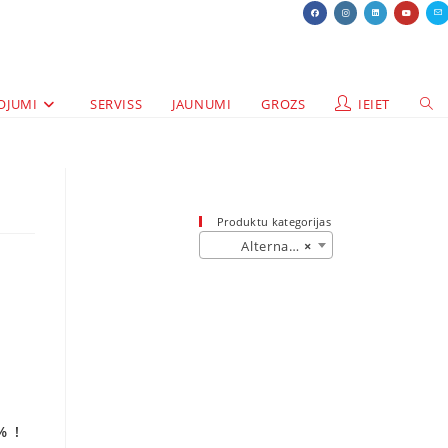
OJUMI
SERVISS
JAUNUMI
GROZS
IEIET
Produktu kategorijas
Alternative (54)
×
% !