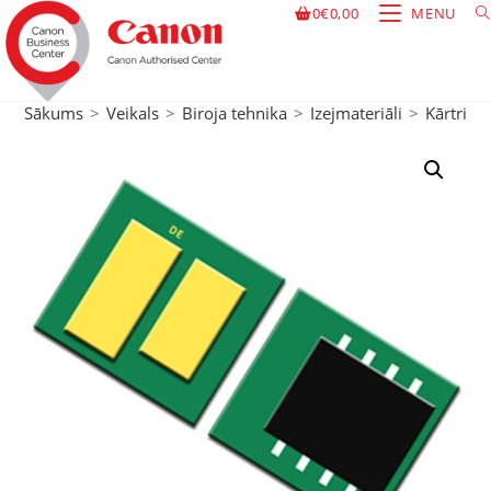
0
€
0,00
MENU
Sākums
>
Veikals
>
Biroja tehnika
>
Izejmateriāli
>
Kārtridži