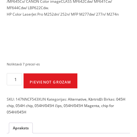
/MF645Cx/ CANON Color imageCLASS MF642Cdw/ MF641Cw/
MF644Cdw/ LBP622Cdw.
HP Color LaserJet Pro M252dn/ 252n/ MFP M277dw/ 277n/ M274n
Noliktavā 7 prece/-es
PIEVIENOT GROZAM
SKU:
147NNCF543XUN
Kategorijas:
Alternative
,
Kārtridži
Birkas:
045H
chip
,
054H chip
,
054H/045H čips
,
054H/045H Magenta
,
chip for
054H/045H
Apraksts