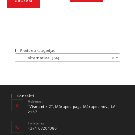
GROZAM
Produktu kategorijas
Alternative (54)
×
Kontakti
Adrese:
"Vismaņi k-2", Mārupes pag., Mārupes nov., LV-
2167
Tālrunis:
+371 67204080