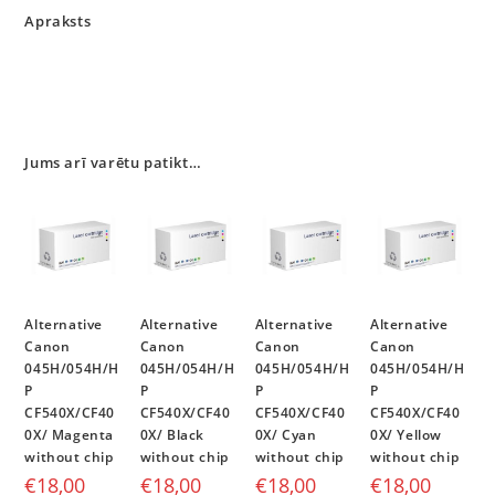
Apraksts
Jums arī varētu patikt…
Alternative
Alternative
Alternative
Alternative
Canon
Canon
Canon
Canon
045H/054H/H
045H/054H/H
045H/054H/H
045H/054H/H
P
P
P
P
CF540X/CF40
CF540X/CF40
CF540X/CF40
CF540X/CF40
0X/ Magenta
0X/ Black
0X/ Cyan
0X/ Yellow
without chip
without chip
without chip
without chip
€
18,00
€
18,00
€
18,00
€
18,00