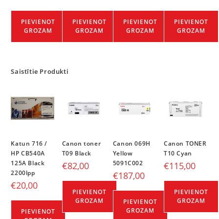
PIEVIENOT
PIEVIENOT
PIEVIENOT
PIEVIENOT
GROZAM
GROZAM
GROZAM
GROZAM
Saistītie Produkti
Katun 716 /
Canon toner
Canon 069H
Canon TONER
HP CB540A
T09 Black
Yellow
T10 Cyan
125A Black
5091C002
€
82,00
€
115,00
2200lpp
€
187,00
€
20,00
PIEVIENOT
PIEVIENOT
GROZAM
GROZAM
PIEVIENOT
GROZAM
PIEVIENOT