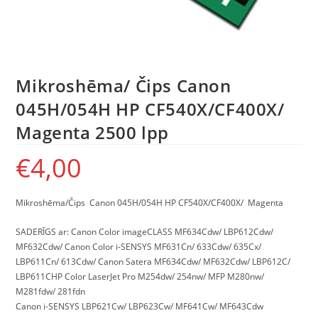
Mikroshēma/ Čips Canon
045H/054H HP CF540X/CF400X/
Magenta 2500 lpp
€
4,00
Mikroshēma/Čips Canon 045H/054H HP CF540X/CF400X/ Magenta
SADERĪGS ar: Canon Color imageCLASS MF634Cdw/ LBP612Cdw/
MF632Cdw/ Canon Color i-SENSYS MF631Cn/ 633Cdw/ 635Cx/
LBP611Cn/ 613Cdw/ Canon Satera MF634Cdw/ MF632Cdw/ LBP612C/
LBP611CHP Color LaserJet Pro M254dw/ 254nw/ MFP M280nw/
M281fdw/ 281fdn
Canon i-SENSYS LBP621Cw/ LBP623Cw/ MF641Cw/ MF643Cdw