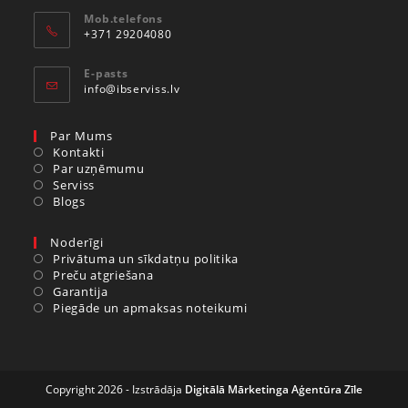
Mob.telefons
+371 29204080
E-pasts
info@ibserviss.lv
Par Mums
Kontakti
Par uzņēmumu
Serviss
Blogs
Noderīgi
Privātuma un sīkdatņu politika
Preču atgriešana
Garantija
Piegāde un apmaksas noteikumi
Copyright 2026 - Izstrādāja
Digitālā Mārketinga Aģentūra Zīle