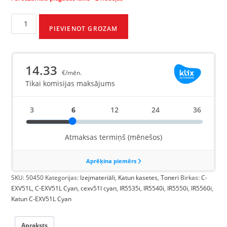
PIEVIENOT GROZAM
SKU:
50450
Kategorijas:
Izejmateriāli
,
Katun kasetes
,
Toneri
Birkas:
C-
EXV51L
,
C-EXV51L Cyan
,
cexv51l cyan
,
IR5535i
,
IR5540i
,
IR5550i
,
IR5560i
,
Katun C-EXV51L Cyan
Apraksts