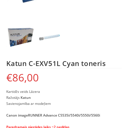
Katun C-EXV51L Cyan toneris
€
86,00
Kartidžs veids Lāzera
Ražotājs
Katun
Savienojamība ar modeļiem
Canon imageRUNNER Advance C5535i/5540i/5550i/5560i
Paredzamais piegādes laiks ~2 nedēļas