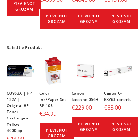
PIEVIENOT
GROZAM
PIEVIENOT
PIEVIENOT
PIEVIENOT
GROZAM
GROZAM
GROZAM
Saistītie Produkti
Q3963A | HP
Color
Canon
Canon C-
122A |
Ink/Paper Set
kasetne 056H
EXV63 toneris
Original HP
RP-108
€
229,00
€
83,00
Toner
€
34,99
Cartridge –
PIEVIENOT
PIEVIENOT
Yellow
GROZAM
GROZAM
PIEVIENOT
4000lpp
GROZAM
€
44,00