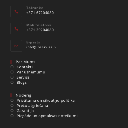
Tālrunis:
+371 67204080
Mob.telefons
+371 29204080
E-pasts
info@ibserviss.lv
Par Mums
Kontakti
Par uzņēmumu
Serviss
Blogs
Noderīgi
Privātuma un sīkdatņu politika
Preču atgriešana
Garantija
Piegāde un apmaksas noteikumi