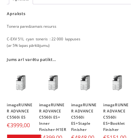
Apraksts
Tonera paredzamais resurss
C-EXV 51L cyan toneris : 22 000 lappuses
(ar 5% lapas pārklājumu)
Jums arī varētu patikt…
imageRUNNE
imageRUNNE
imageRUNNE
imageRUNNE
R ADVANCE
R ADVANCE
R ADVANCE
R ADVANCE
C5560i ES
C5560i ES+
C5560i
C5560i
Inner
ES+Staple
ES+Booklet
€
3999,00
Finisher-H1ER
Finisher
Finisher
€
4399,00
€
4848,00
€
5151,00