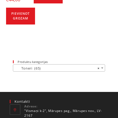
PIEVIENOT
GROZAM
Produktu kategorijas
Toneri (65)
×
Kontakti
Adrese:
"Vismaņi k-2", Mārupes pag., Mārupes nov., LV-
2167