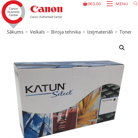
0
€
0,00
MENU
Sākums
>
Veikals
>
Biroja tehnika
>
Izejmateriāli
>
Toneri
>