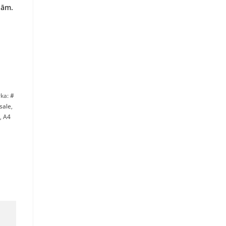
ņām.
rka:
#
sale
,
,
A4