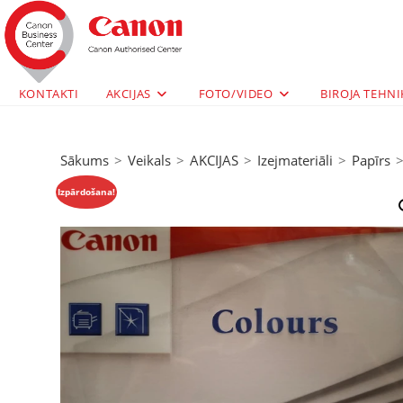
KONTAKTI
AKCIJAS
FOTO/VIDEO
BIROJA TEHNI
Sākums
>
Veikals
>
AKCIJAS
>
Izejmateriāli
>
Papīrs
Izpārdošana!