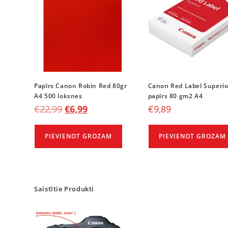
Papīrs Canon Robin Red 80gr
Canon Red Label Superio
A4 500 loksnes
papīrs 80 gm2 A4
€
22,99
€
6,99
€
9,89
PIEVIENOT GROZAM
PIEVIENOT GROZAM
Saistītie Produkti