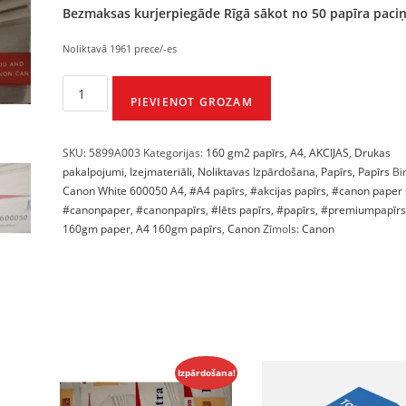
Bezmaksas kurjerpiegāde Rīgā sākot no 50 papīra paci
Noliktavā 1961 prece/-es
PIEVIENOT GROZAM
SKU:
5899A003
Kategorijas:
160 gm2 papīrs
,
A4
,
AKCIJAS
,
Drukas
pakalpojumi
,
Izejmateriāli
,
Noliktavas Izpārdošana
,
Papīrs
,
Papīrs
Bi
Canon White 600050 A4
,
#A4 papīrs
,
#akcijas papīrs
,
#canon paper 
#canonpaper
,
#canonpapīrs
,
#lēts papīrs
,
#papīrs
,
#premiumpapīrs
160gm paper
,
A4 160gm papīrs
,
Canon
Zīmols:
Canon
Izpārdošana!