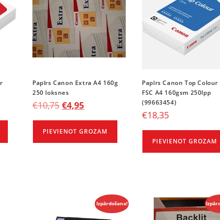
r
Papīrs Canon Extra A4 160g
Papīrs Canon Top Colour
250 loksnes
FSC A4 160gsm 250lpp
(99663454)
€
10,75
€
4,95
€
18,35
PIEVIENOT GROZAM
PIEVIENOT GROZAM
Izpārdošana!
Izpār