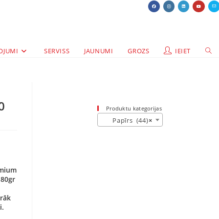
OJUMI
SERVISS
JAUNUMI
GROZS
IEIET
0
Produktu kategorijas
Papīrs (44)
×
emium
 80gr
irāk
i.