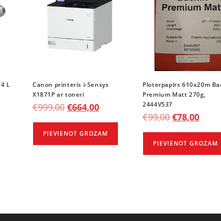
4 L
Canon printeris i-Sensys
Ploterpapīrs 610x20m Bac
X1871P ar toneri
Premium Matt 270g,
2444V537
€
999,00
€
664,00
€
99,00
€
78,00
PIEVIENOT GROZAM
PIEVIENOT GROZAM