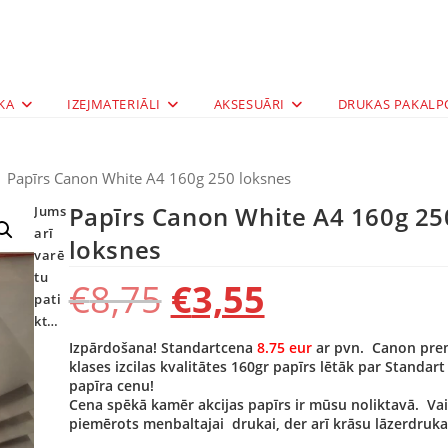
KA
IZEJMATERIĀLI
AKSESUĀRI
DRUKAS PAKALP
>
Papīrs Canon White A4 160g 250 loksnes
Papīrs Canon White A4 160g 25
Jums
arī
loksnes
varē
tu
€
8,75
€
3,55
pati
kt…
Izpārdošana! Standartcena
8.75 eur
ar pvn. Canon pr
klases izcilas kvalitātes 160gr papīrs lētāk par Standart
papīra cenu!
Cena spēkā kamēr akcijas papīrs ir mūsu noliktavā. Va
piemērots menbaltajai drukai, der arī krāsu lāzerdruka