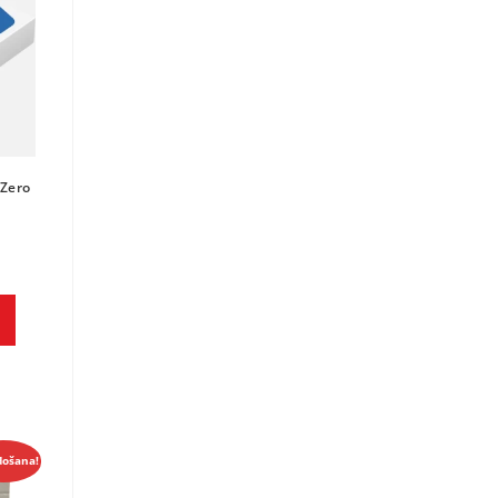
 Zero
došana!