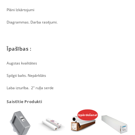
Plāni
Izkārtojumi
Diagrammas.
Darba rasējumi.
Īpašības :
Augstas kvalitātes
Spilgti balts.
Nepārklāts
Laba izturība. 2″ ruļļa serde
Saistītie Produkti
Izpārdošana!