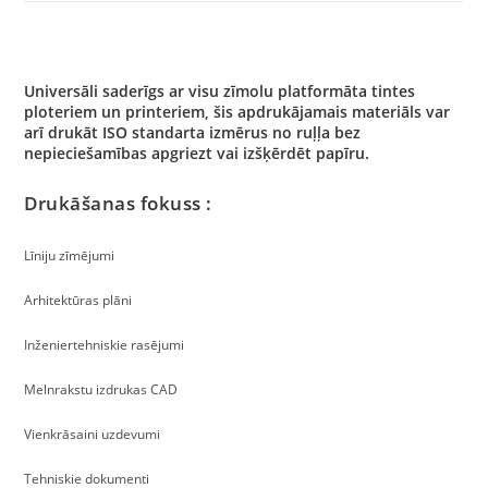
Universāli saderīgs ar visu zīmolu platformāta tintes
ploteriem un printeriem, šis apdrukājamais materiāls var
arī drukāt ISO standarta izmērus no ruļļa bez
nepieciešamības apgriezt vai izšķērdēt papīru.
Drukāšanas fokuss :
Līniju zīmējumi
Arhitektūras plāni
Inženiertehniskie rasējumi
Melnrakstu izdrukas
CAD
Vienkrāsaini uzdevumi
Tehniskie dokumenti