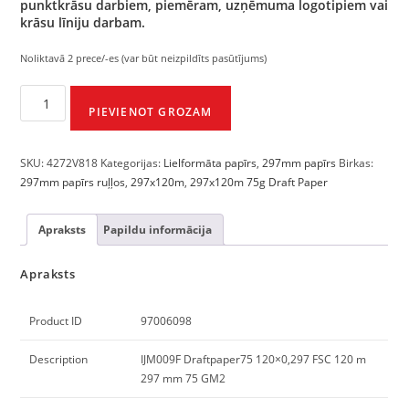
punktkrāsu darbiem, piemēram, uzņēmuma logotipiem vai
krāsu līniju darbam.
Noliktavā 2 prece/-es (var būt neizpildīts pasūtījums)
PIEVIENOT GROZAM
SKU:
4272V818
Kategorijas:
Lielformāta papīrs
,
297mm papīrs
Birkas:
297mm papīrs ruļļos
,
297x120m
,
297x120m 75g Draft Paper
Apraksts
Papildu informācija
Apraksts
Product ID
97006098
Description
IJM009F Draftpaper75 120×0,297 FSC 120 m
297 mm 75 GM2