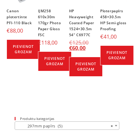
Canon
IJM258
HP
Ploterpapīrs
plotertinte
610x30m
Heavyweight
458×30.5m
PFI-110 Black
170gr Photo
Coated Paper
HP Semi-gloss
Paper Gloss
1524×30.5m
Proofing
€
88,00
FSC
54″ C6977C
€
41,00
€
118,00
€
125,00
PIEVIENOT
€
60,00
GROZAM
PIEVIENOT
GROZAM
PIEVIENOT
GROZAM
PIEVIENOT
GROZAM
Produktu kategorijas
297mm papīrs (5)
×