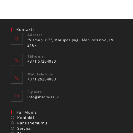
Kontakti
Adrese:
"Vismaņi k-2", Mārupes pag., Mārupes nov., LV-
2167
Tālrunis:
+371 67204080
Mob.telefons
+371 29204080
E-pasts
info@ibserviss.lv
Par Mums
Kontakti
Par uzņēmumu
Serviss