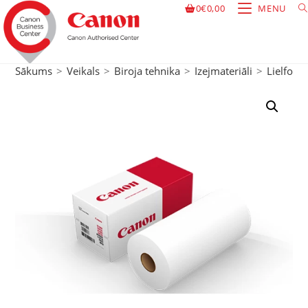
0
€
0,00
MENU
Sākums
>
Veikals
>
Biroja tehnika
>
Izejmateriāli
>
Lielform