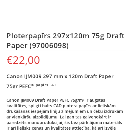
Ploterpapīrs 297x120m 75g Draft
Paper (97006098)
€
22,00
Canon IJM009 297 mm x 120m Draft Paper
® papīrs A3
75gr PEFC
Canon IJM009 Draft Paper PEFC 75g/m² ir augstas
kvalitātes, spilgti balts CAD plotera papīrs ar lieliskām
drukāšanas iespējām līniju zīmējumiem un čeku izdrukām
ar vienkāršu aizpildījumu.
Lai gan tas galvenokārt ir
paredzēts monoprodukcijai, šis bez pārklājuma materiāls
ir arī lielisks cenas un kvalitātes attiecība, kā arī izvēle