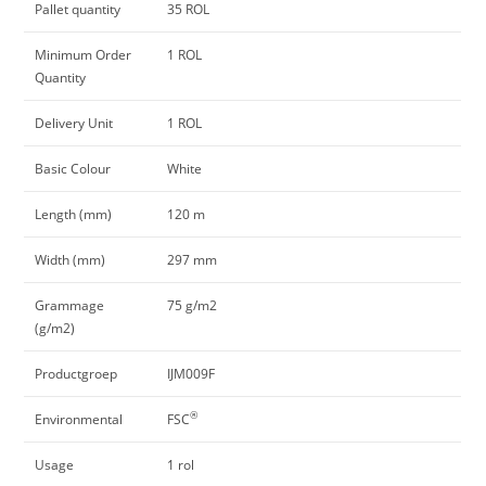
Pallet quantity
35 ROL
Minimum Order
1 ROL
Quantity
Delivery Unit
1 ROL
Basic Colour
White
Length (mm)
120 m
Width (mm)
297 mm
Grammage
75 g/m2
(g/m2)
Productgroep
IJM009F
®
Environmental
FSC
Usage
1 rol