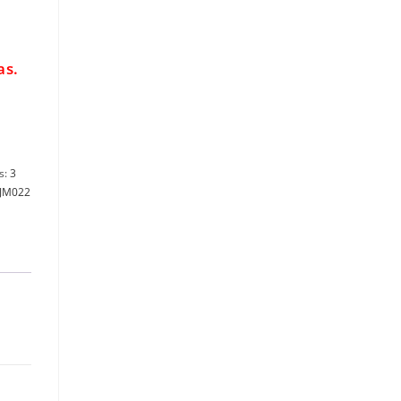
as.
s:
3
IJM022