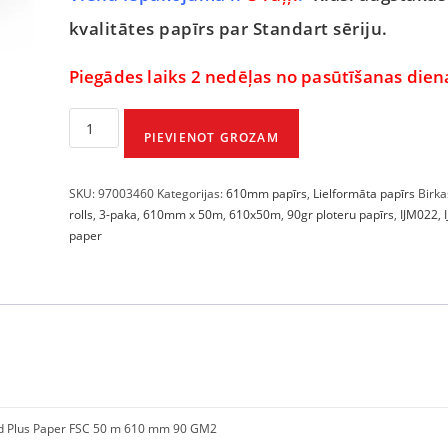
kvalitātes papīrs par Standart sēriju.
Piegādes laiks 2 nedēļas no pasūtīšanas dien
PIEVIENOT GROZAM
SKU:
97003460
Kategorijas:
610mm papīrs
,
Lielformāta papīrs
Birka
rolls
,
3-paka
,
610mm x 50m
,
610x50m
,
90gr ploteru papīrs
,
IJM022
,
paper
d Plus Paper FSC 50 m 610 mm 90 GM2