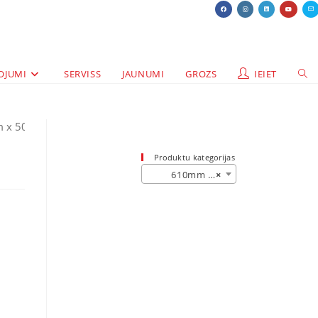
OJUMI
SERVISS
JAUNUMI
GROZS
IEIET
m x 50m FSC 90 GM2 papīrs 3-paka
Produktu kategorijas
610mm papīrs (27)
×