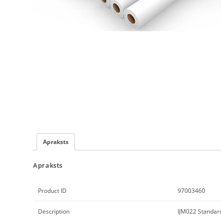
Apraksts
Apraksts
Product ID
97003460
Description
IJM022 Standar