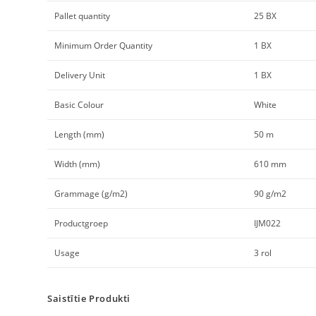
Pallet quantity
25 BX
Minimum Order Quantity
1 BX
Delivery Unit
1 BX
Basic Colour
White
Length (mm)
50 m
Width (mm)
610 mm
Grammage (g/m2)
90 g/m2
Productgroep
IJM022
Usage
3 rol
Saistītie Produkti