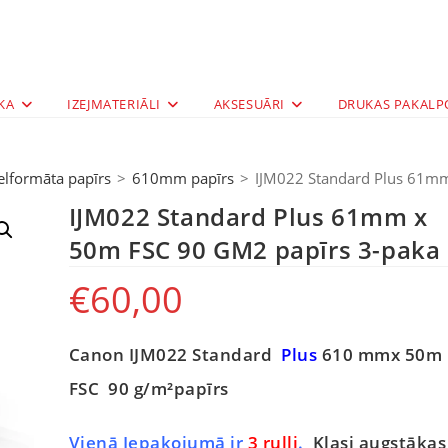
KA
IZEJMATERIĀLI
AKSESUĀRI
DRUKAS PAKALP
elformāta papīrs
>
610mm papīrs
>
IJM022 Standard Plus 61m
IJM022 Standard Plus 61mm x
50m FSC 90 GM2 papīrs 3-paka
€
60,00
Canon IJM022 Standard
Plus
610 mmx 50m
FSC 90 g/m²papīrs
Vienā Iepakojumā ir
3 ruļļi
.
Klasi augstākas