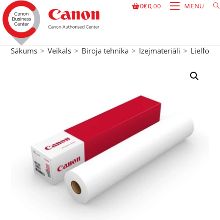
0
€
0,00
MENU
Sākums
>
Veikals
>
Biroja tehnika
>
Izejmateriāli
>
Lielform