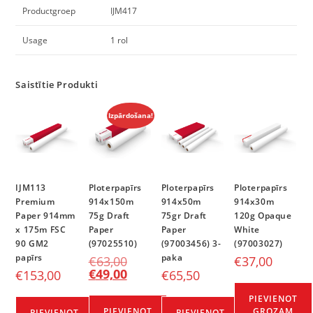
Productgroep
IJM417
Usage
1 rol
Saistītie Produkti
Izpārdošana!
IJM113
Ploterpapīrs
Ploterpapīrs
Ploterpapīrs
Premium
914x150m
914x50m
914x30m
Paper 914mm
75g Draft
75gr Draft
120g Opaque
x 175m FSC
Paper
Paper
White
90 GM2
(97025510)
(97003456) 3-
(97003027)
papīrs
paka
€
63,00
€
37,00
€
49,00
€
153,00
€
65,50
PIEVIENOT
PIEVIENOT
GROZAM
PIEVIENOT
PIEVIENOT