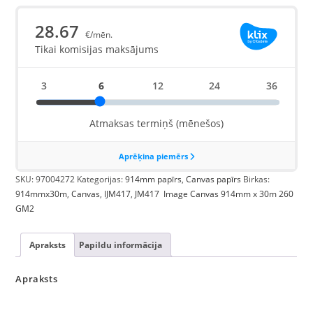
SKU:
97004272
Kategorijas:
914mm papīrs
,
Canvas papīrs
Birkas:
914mmx30m
,
Canvas
,
IJM417
,
JM417 Image Canvas 914mm x 30m 260
GM2
Apraksts
Papildu informācija
Apraksts