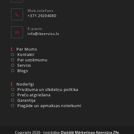
Mob.telefons
+371 29204080
E-pasts
info@ibserviss.lv
Par Mums
Kontakti
Par uzņēmumu
Serviss
Blogs
Noderīgi
Privātuma un sīkdatņu politika
Preču atgriešana
Garantija
Piegāde un apmaksas noteikumi
Copyright 2026 - Izstrādāja
Digitālā Mārketinga Aģentūra Zīle