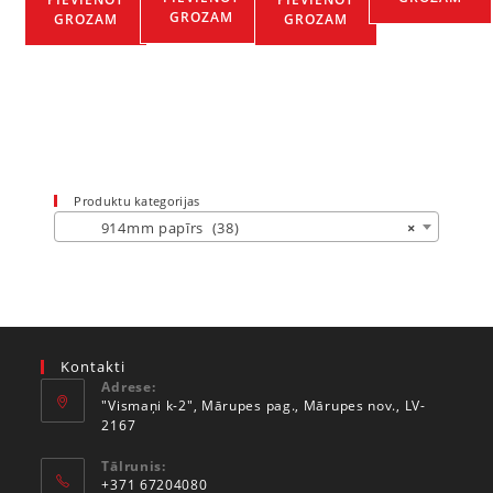
GROZAM
GROZAM
GROZAM
Produktu kategorijas
914mm papīrs (38)
×
Kontakti
Adrese:
"Vismaņi k-2", Mārupes pag., Mārupes nov., LV-
2167
Tālrunis:
+371 67204080