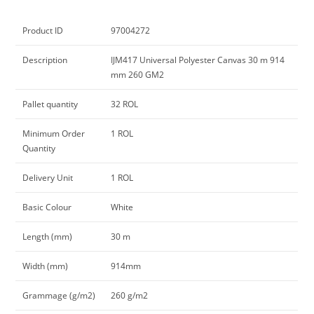
Product ID
97004272
Description
IJM417 Universal Polyester Canvas 30 m 914
mm 260 GM2
Pallet quantity
32 ROL
Minimum Order
1 ROL
Quantity
Delivery Unit
1 ROL
Basic Colour
White
Length (mm)
30 m
Width (mm)
914mm
Grammage (g/m2)
260 g/m2