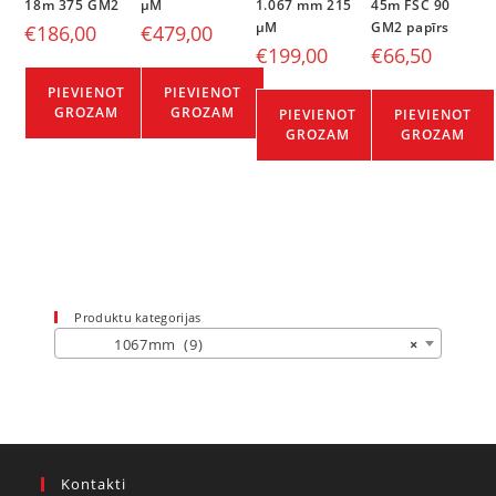
18m 375 GM2
µM
1.067 mm 215
45m FSC 90
µM
GM2 papīrs
€
186,00
€
479,00
€
199,00
€
66,50
PIEVIENOT
PIEVIENOT
GROZAM
GROZAM
PIEVIENOT
PIEVIENOT
GROZAM
GROZAM
Produktu kategorijas
1067mm (9)
×
Kontakti