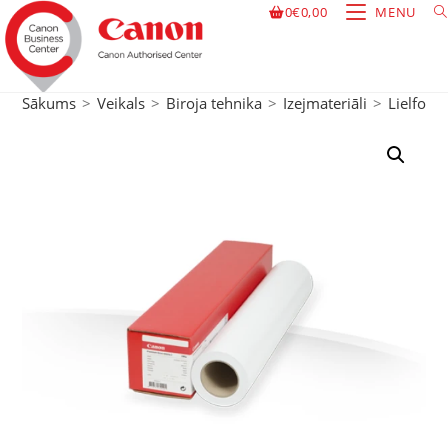
0
€
0,00
MENU
Sākums
>
Veikals
>
Biroja tehnika
>
Izejmateriāli
>
Lielform