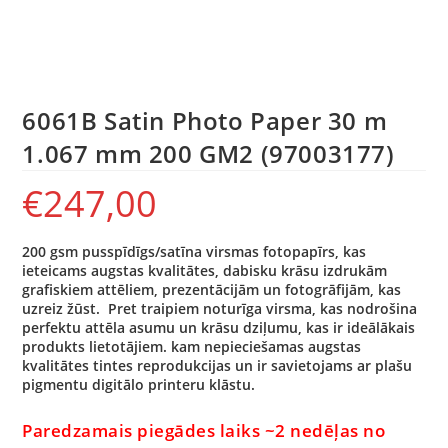
6061B Satin Photo Paper 30 m
1.067 mm 200 GM2 (97003177)
€
247,00
200 gsm pusspīdīgs/satīna virsmas fotopapīrs, kas
ieteicams augstas kvalitātes, dabisku krāsu izdrukām
grafiskiem attēliem, prezentācijām un fotogrāfijām, kas
uzreiz žūst. Pret traipiem noturīga virsma, kas nodrošina
perfektu attēla asumu un krāsu dziļumu, kas ir ideālākais
produkts lietotājiem. kam nepieciešamas augstas
kvalitātes tintes reprodukcijas un ir savietojams ar plašu
pigmentu digitālo printeru klāstu.
Paredzamais piegādes laiks ~2 nedēļas no