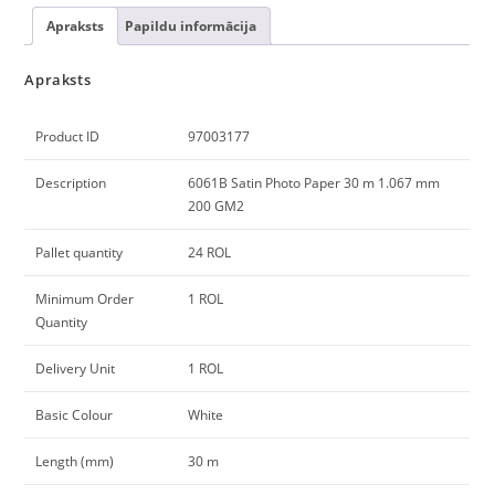
Apraksts
Papildu informācija
Apraksts
Product ID
97003177
Description
6061B Satin Photo Paper 30 m 1.067 mm
200 GM2
Pallet quantity
24 ROL
Minimum Order
1 ROL
Quantity
Delivery Unit
1 ROL
Basic Colour
White
Length (mm)
30 m