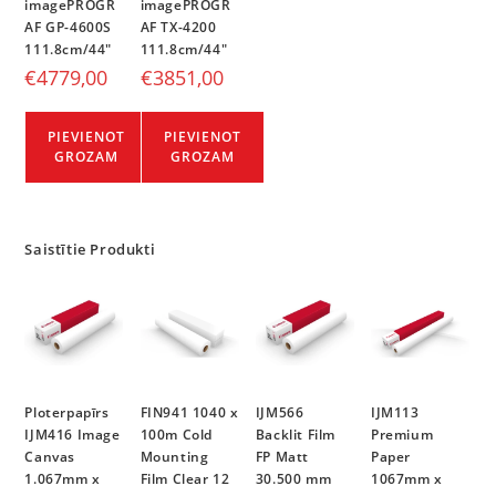
imagePROGR
imagePROGR
AF GP-4600S
AF TX-4200
111.8cm/44″
111.8cm/44″
€
4779,00
€
3851,00
PIEVIENOT
PIEVIENOT
GROZAM
GROZAM
Saistītie Produkti
Ploterpapīrs
FIN941 1040 x
IJM566
IJM113
IJM416 Image
100m Cold
Backlit Film
Premium
Canvas
Mounting
FP Matt
Paper
1.067mm x
Film Clear 12
30.500 mm
1067mm x