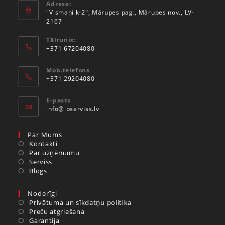
Adrese:
"Vismaņi k-2", Mārupes pag., Mārupes nov., LV-
2167
Tālrunis:
+371 67204080
Mob.telefons
+371 29204080
E-pasts
info@ibserviss.lv
Par Mums
Kontakti
Par uzņēmumu
Serviss
Blogs
Noderīgi
Privātuma un sīkdatņu politika
Preču atgriešana
Garantija