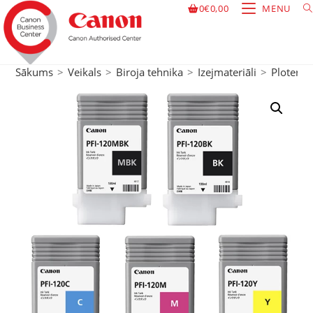
0
€
0,00
MENU
Sākums
>
Veikals
>
Biroja tehnika
>
Izejmateriāli
>
Ploteru t