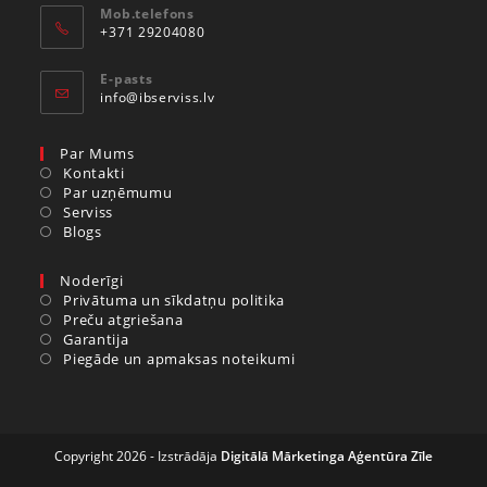
Mob.telefons
+371 29204080
E-pasts
info@ibserviss.lv
Par Mums
Kontakti
Par uzņēmumu
Serviss
Blogs
Noderīgi
Privātuma un sīkdatņu politika
Preču atgriešana
Garantija
Piegāde un apmaksas noteikumi
Copyright 2026 - Izstrādāja
Digitālā Mārketinga Aģentūra Zīle