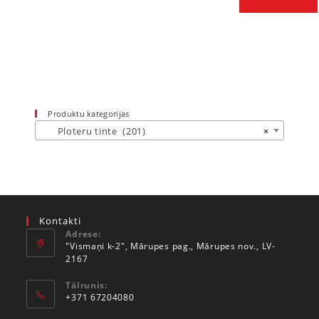
Produktu kategorijas
Ploteru tinte (201)
×
Kontakti
Adrese:
"Vismaņi k-2", Mārupes pag., Mārupes nov., LV-
2167
Tālrunis:
+371 67204080