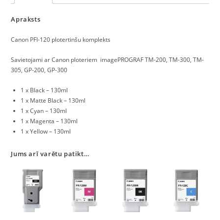
Apraksts
Canon PFI-120 plotertinšu komplekts
Savietojami ar Canon ploteriem imagePROGRAF TM-200, TM-300, TM-
305, GP-200, GP-300
1 x
Black
– 130ml
1 x
Matte Black
– 130ml
1 x
Cyan
– 130ml
1 x
Magenta
– 130ml
1 x
Yellow
– 130ml
Jums arī varētu patikt…